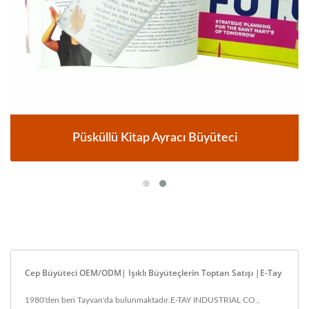
Püsküllü Kitap Ayracı Büyüteci
Cep Büyüteci OEM/ODM| Işıklı Büyüteçlerin Toptan Satışı |E-Tay
1980'den beri Tayvan'da bulunmaktadır.E-TAY INDUSTRIAL CO.,