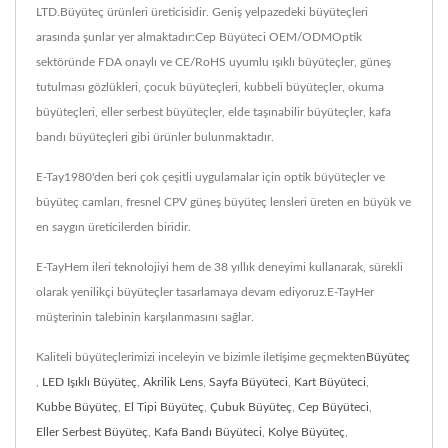
LTD.Büyüteç ürünleri üreticisidir. Geniş yelpazedeki büyüteçleri
arasında şunlar yer almaktadır:Cep Büyüteci OEM/ODMOptik
sektöründe FDA onaylı ve CE/RoHS uyumlu ışıklı büyüteçler, güneş
tutulması gözlükleri, çocuk büyüteçleri, kubbeli büyüteçler, okuma
büyüteçleri, eller serbest büyüteçler, elde taşınabilir büyüteçler, kafa
bandı büyüteçleri gibi ürünler bulunmaktadır.
E-Tay1980'den beri çok çeşitli uygulamalar için optik büyüteçler ve
büyüteç camları, fresnel CPV güneş büyüteç lensleri üreten en büyük ve
en saygın üreticilerden biridir.
E-TayHem ileri teknolojiyi hem de 38 yıllık deneyimi kullanarak, sürekli
olarak yenilikçi büyüteçler tasarlamaya devam ediyoruz.E-TayHer
müşterinin talebinin karşılanmasını sağlar.
Kaliteli büyüteçlerimizi inceleyin ve bizimle iletişime geçmekten
Büyüteç
,
LED Işıklı Büyüteç
,
Akrilik Lens
,
Sayfa Büyüteci
,
Kart Büyüteci
,
Kubbe Büyüteç
,
El Tipi Büyüteç
,
Çubuk Büyüteç
,
Cep Büyüteci
,
Eller Serbest Büyüteç
,
Kafa Bandı Büyüteci
,
Kolye Büyüteç
,