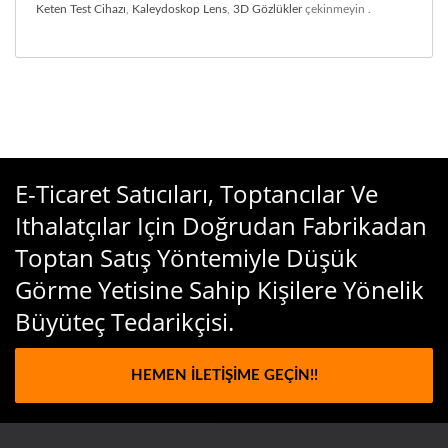
Keten Test Cihazı
,
Kaleydoskop Lens
,
3D Gözlükler
çekinmeyin .
E-Ticaret Satıcıları, Toptancılar Ve
Ithalatçılar Için Doğrudan Fabrikadan
Toptan Satış Yöntemiyle Düşük
Görme Yetisine Sahip Kişilere Yönelik
Büyüteç Tedarikçisi.
HEMEN İLETIŞIME GEÇIN!!