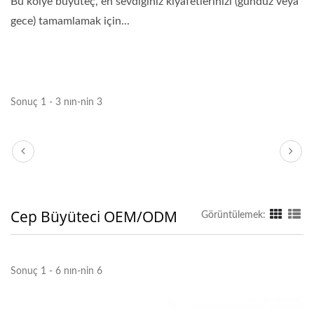
Bu kolye büyüteç, en sevdiğiniz kıyafetlerinizi (gündüz veya
gece) tamamlamak için...
Sonuç 1 - 3 nın-nin 3
Cep Büyüteci OEM/ODM
Görüntülemek:
Sonuç 1 - 6 nın-nin 6