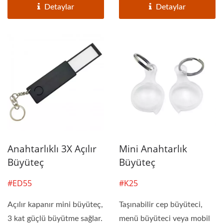
Detaylar
Detaylar
Anahtarlıklı 3X Açılır
Mini Anahtarlık
Büyüteç
Büyüteç
#ED55
#K25
Açılır kapanır mini büyüteç,
Taşınabilir cep büyüteci,
3 kat güçlü büyütme sağlar.
menü büyüteci veya mobil