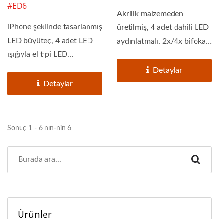
#ED6
Akrilik malzemeden
iPhone şeklinde tasarlanmış
üretilmiş, 4 adet dahili LED
LED büyüteç, 4 adet LED
aydınlatmalı, 2x/4x bifokal
ışığıyla el tipi LED
lensli cep büyüteci....
büyüteç...
Detaylar
Detaylar
Sonuç 1 - 6 nın-nin 6
Ürünler