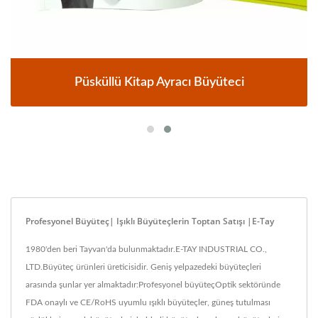
Püsküllü Kitap Ayracı Büyüteci
Profesyonel Büyüteç| Işıklı Büyüteçlerin Toptan Satışı |E-Tay
1980'den beri Tayvan'da bulunmaktadır.E-TAY INDUSTRIAL CO.,
LTD.Büyüteç ürünleri üreticisidir. Geniş yelpazedeki büyüteçleri
arasında şunlar yer almaktadır:Profesyonel büyüteçOptik sektöründe
FDA onaylı ve CE/RoHS uyumlu ışıklı büyüteçler, güneş tutulması