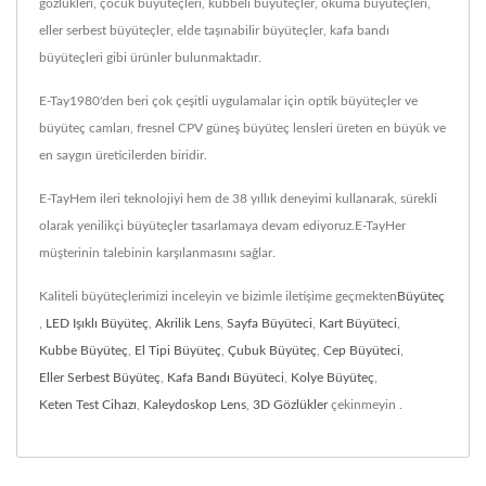
gözlükleri, çocuk büyüteçleri, kubbeli büyüteçler, okuma büyüteçleri,
eller serbest büyüteçler, elde taşınabilir büyüteçler, kafa bandı
büyüteçleri gibi ürünler bulunmaktadır.
E-Tay1980'den beri çok çeşitli uygulamalar için optik büyüteçler ve
büyüteç camları, fresnel CPV güneş büyüteç lensleri üreten en büyük ve
en saygın üreticilerden biridir.
E-TayHem ileri teknolojiyi hem de 38 yıllık deneyimi kullanarak, sürekli
olarak yenilikçi büyüteçler tasarlamaya devam ediyoruz.E-TayHer
müşterinin talebinin karşılanmasını sağlar.
Kaliteli büyüteçlerimizi inceleyin ve bizimle iletişime geçmekten
Büyüteç
,
LED Işıklı Büyüteç
,
Akrilik Lens
,
Sayfa Büyüteci
,
Kart Büyüteci
,
Kubbe Büyüteç
,
El Tipi Büyüteç
,
Çubuk Büyüteç
,
Cep Büyüteci
,
Eller Serbest Büyüteç
,
Kafa Bandı Büyüteci
,
Kolye Büyüteç
,
Keten Test Cihazı
,
Kaleydoskop Lens
,
3D Gözlükler
çekinmeyin .