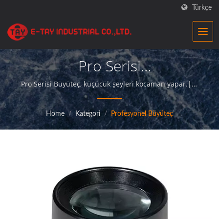
Türkçe
Pro Serisi
Büyüteçİşletmeler Için
Pro Serisi Büyüteç, küçücük şeyleri kocaman yapar.|E-
TayBüyüteç fabrikası, üstün kaliteli büyüteç ürünleri
Hassas Optik Büyüteçler
sunan ve müşterilerine mükemmel hizmet sağlayan
Home
/
Kategori
/
Profesyonel Büyüteç
profesyonel bir üreticidir.
|E-Tay