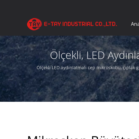
Ana
Ölçekli, LED Aydın
Ölçekli LED aydınlatmalı cep mikroskobu, çıplak g
büyüteç ürünl