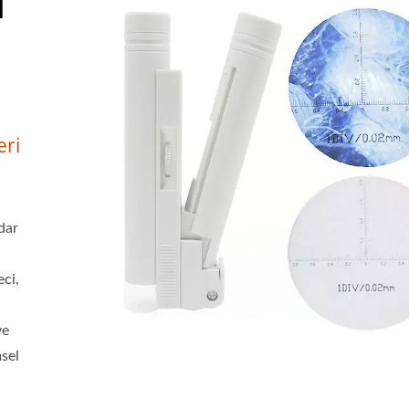
i
eri
dar
eci,
ye
msel