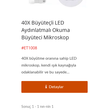
40X Büyüteçli LED
Aydınlatmalı Okuma
Büyüteci Mikroskop
#ET1008
40X büyütme oranına sahip LED
mikroskop, kendi ışık kaynağıyla
odaklanabilir ve bu sayede...
Detaylar
3X LED Sayfa Okuyucu
Püskü
Büyüteç
Sonuç 1 - 1 nın-nin 1