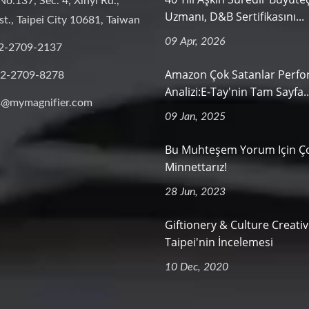
No.137, Sec. 4, Xinyi Rd.,
Uzmanı, D&B Sertifikasını...
st., Taipei City 10681, Taiwan
09 Apr, 2026
2-2709-2137
Amazon Çok Satanlar Perf
-2-2709-8278
Analizi:E-Tay'nin Tam Sayfa..
s@mymagnifier.com
09 Jan, 2025
Bu Muhteşem Yorum Için Ç
Minnettarız!
28 Jun, 2023
Giftionery & Culture Creati
Taipei'nin İncelemesi
10 Dec, 2020