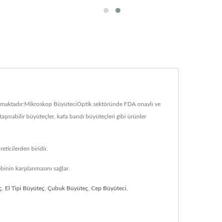
 almaktadır:Mikroskop BüyüteciOptik sektöründe FDA onaylı ve
aşınabilir büyüteçler, kafa bandı büyüteçleri gibi ürünler
ticilerden biridir.
binin karşılanmasını sağlar.
ç
,
El Tipi Büyüteç
,
Çubuk Büyüteç
,
Cep Büyüteci
,