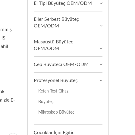
El Tipi Büyüteç OEM/ODM
Eller Serbest Büyüteç
OEM/ODM
rilmiş
oHS
Masaüstü Büyüteç
ahil
OEM/ODM
Cep Büyüteci OEM/ODM
Profesyonel Büyüteç
Keten Test Cihazı
şük
mizle,E-
Büyüteç
Mikroskop Büyüteci
Çocuklar İçin Eğitici