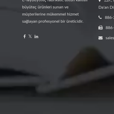
12F., 
büyüteç ürünleri sunan ve
Da'an Di
müşterilerine mükemmel hizmet
886-
sağlayan profesyonel bir üreticidir.
886
sale