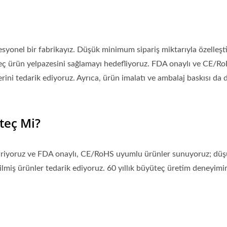
onel bir fabrikayız. Düşük minimum sipariş miktarıyla özelleşti
eç ürün yelpazesini sağlamayı hedefliyoruz. FDA onaylı ve CE/R
ni tedarik ediyoruz. Ayrıca, ürün imalatı ve ambalaj baskısı da d
teç Mi?
iştiriyoruz ve FDA onaylı, CE/RoHS uyumlu ürünler sunuyoruz; dü
rilmiş ürünler tedarik ediyoruz. 60 yıllık büyüteç üretim deneyimi