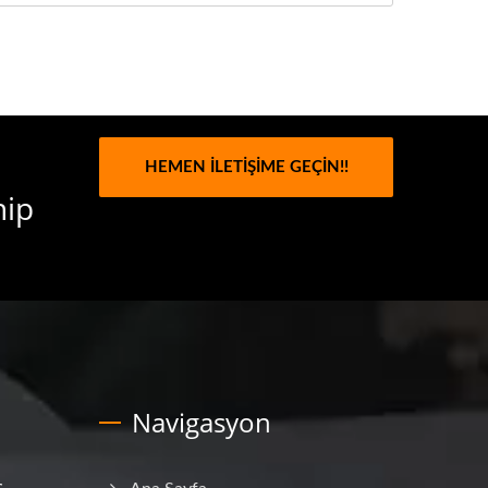
HEMEN İLETIŞIME GEÇIN!!
hip
Navigasyon
ç