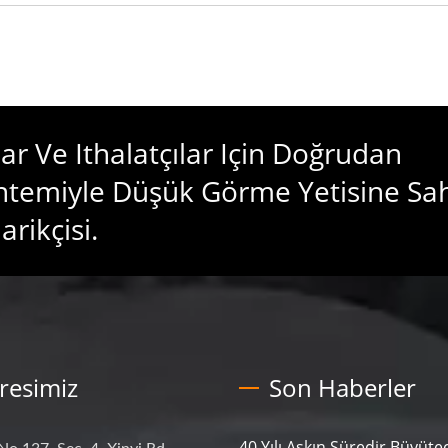
ılar Ve Ithalatçılar Için Doğrudan
ntemiyle Düşük Görme Yetisine Sa
rikçisi.
resimiz
Son Haberler
40 Yılı Aşkın Süredir Büyüte