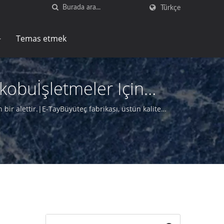
Türkçe
Temas etmek
kobuİşletmeler Için
y
ir alettir.|E-TayBüyüteç fabrikası, üstün kaliteli
ir üreticidir.