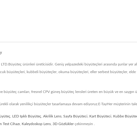
ay
D.Büyüteç ürünleri üreticisidir. Geniş yelpazedeki büyüteçleri arasında şunlar yer
uk büyüteçleri, kubbeli büyüteçler, okuma büyüteçleri, eller serbest büyüteçler, elde t
ve büyüteç camları, fresnel CPV güneş büyüteç lensleri üreten en büyük ve en saygın üre
sürekli olarak yenilikçi büyüteçler tasarlamaya devam ediyoruz.E-TayHer müşterinin tale
üyüteç
,
LED Işıklı Büyüteç
,
Akrilik Lens
,
Sayfa Büyüteci
,
Kart Büyüteci
,
Kubbe Büyüte
n Test Cihazı
,
Kaleydoskop Lens
,
3D Gözlükler
çekinmeyin .