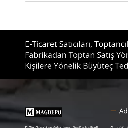
E-Ticaret Satıcıları, Toptanc
Fabrikadan Toptan Satış Yö
Kişilere Yönelik Büyüteç Teda
Ad
E-TayBüyüteç fabrikası, üstün kaliteli