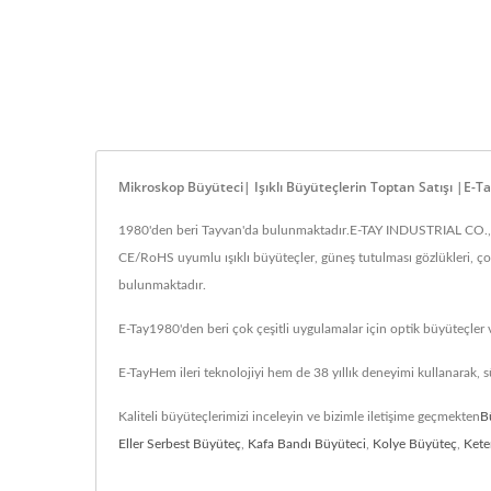
Mikroskop Büyüteci| Işıklı Büyüteçlerin Toptan Satışı |E-T
1980'den beri Tayvan'da bulunmaktadır.E-TAY INDUSTRIAL CO., LT
CE/RoHS uyumlu ışıklı büyüteçler, güneş tutulması gözlükleri, çoc
bulunmaktadır.
E-Tay1980'den beri çok çeşitli uygulamalar için optik büyüteçler 
E-TayHem ileri teknolojiyi hem de 38 yıllık deneyimi kullanarak, 
Kaliteli büyüteçlerimizi inceleyin ve bizimle iletişime geçmekten
B
Eller Serbest Büyüteç
,
Kafa Bandı Büyüteci
,
Kolye Büyüteç
,
Kete