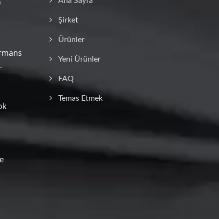
Ana Sayfa
Şirket
Ürünler
ormans
Yeni Ürünler
.
FAQ
Temas Etmek
ok
ve