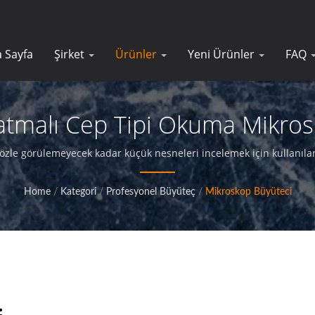
 Sayfa
Şirket
Ürünler
Yeni Ürünler
FAQ
latmalı Cep Tipi Okuma Mikros
Hassas Optik Büyüteçler |E-Ta
özle görülemeyecek kadar küçük nesneleri incelemek için kullanılan b
eri sunan ve müşterilerine mükemmel hizmet sağlayan profesyonel b
Home
/
Kategori
/
Profesyonel Büyüteç
/
Mikroskop Büyüteci