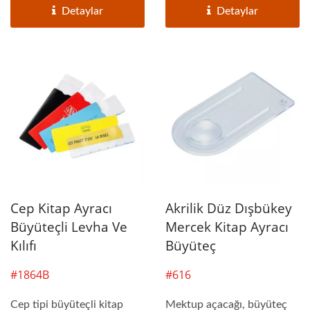
Detaylar
Detaylar
Cep Kitap Ayracı
Akrilik Düz Dışbükey
Büyüteçli Levha Ve
Mercek Kitap Ayracı
Kılıfı
Büyüteç
#1864B
#616
Cep tipi büyüteçli kitap
Mektup açacağı, büyüteç