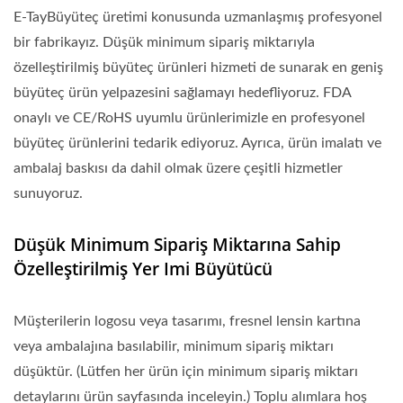
E-TayBüyüteç üretimi konusunda uzmanlaşmış profesyonel
bir fabrikayız. Düşük minimum sipariş miktarıyla
özelleştirilmiş büyüteç ürünleri hizmeti de sunarak en geniş
büyüteç ürün yelpazesini sağlamayı hedefliyoruz. FDA
onaylı ve CE/RoHS uyumlu ürünlerimizle en profesyonel
büyüteç ürünlerini tedarik ediyoruz. Ayrıca, ürün imalatı ve
ambalaj baskısı da dahil olmak üzere çeşitli hizmetler
sunuyoruz.
Düşük Minimum Sipariş Miktarına Sahip
Özelleştirilmiş Yer Imi Büyütücü
Müşterilerin logosu veya tasarımı, fresnel lensin kartına
veya ambalajına basılabilir, minimum sipariş miktarı
düşüktür. (Lütfen her ürün için minimum sipariş miktarı
detaylarını ürün sayfasında inceleyin.) Toplu alımlara hoş