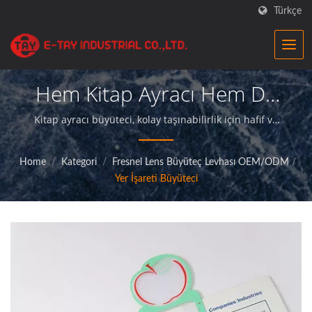
Türkçe
Hem Kitap Ayracı Hem De
Büyüteç Bir
Kitap ayracı büyüteci, kolay taşınabilirlik için hafif ve
günlük kullanım için yeterince dayanıklıdır.|E-
Arada.İşletmeler Için
TayBüyüteç fabrikası, üstün kaliteli büyüteç ürünleri
Home
/
Kategori
/
Fresnel Lens Büyüteç Levhası OEM/ODM
/
sunan ve müşterilerine mükemmel hizmet sağlayan
Hassas Optik Büyüteçler
Yer İşareti Büyüteci
profesyonel bir üreticidir.
|E-Tay