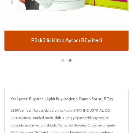
Püsküllü Kitap Ayracı Büyüteci
Yer İşareti Büyüteci| Işıklı Büyüteçlerin Toptan Satışı |E-Tay
1980'den beri Tayvan'da bulunmaktadır.E-TAY INDUSTRIAL CO.,
LTD.Büyüteç ürünleri üreticisidir. Geniş yelpazedeki büyüteçleri
arasında şunlar yer almaktadır:Yer İşareti BüyüteciOptik sektöründe
FDA onaylı ve CE/RoHS uyumlu ışıklı büyüteçler, güneş tutulması