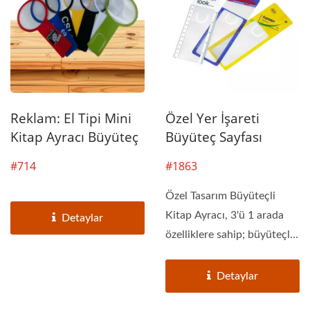
Reklam: El Tipi Mini
Özel Yer İşareti
Kitap Ayracı Büyüteç
Büyüteç Sayfası
#714
#1863
Özel Tasarım Büyüteçli
Kitap Ayracı, 3'ü 1 arada
Detaylar
özelliklere sahip; büyüteçli
kitap...
Detaylar