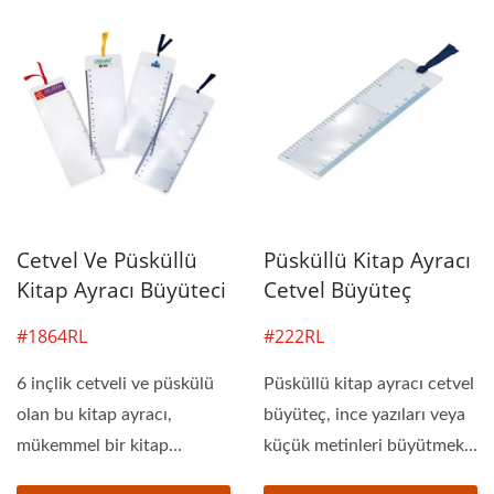
Cetvel Ve Püsküllü
Püsküllü Kitap Ayracı
Kitap Ayracı Büyüteci
Cetvel Büyüteç
#1864RL
#222RL
6 inçlik cetveli ve püskülü
Püsküllü kitap ayracı cetvel
olan bu kitap ayracı,
büyüteç, ince yazıları veya
mükemmel bir kitap
küçük metinleri büyütmek...
ayracıdır! İnce...