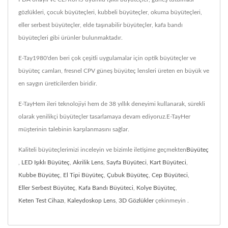
gözlükleri, çocuk büyüteçleri, kubbeli büyüteçler, okuma büyüteçleri,
eller serbest büyüteçler, elde taşınabilir büyüteçler, kafa bandı
büyüteçleri gibi ürünler bulunmaktadır.
E-Tay1980'den beri çok çeşitli uygulamalar için optik büyüteçler ve
büyüteç camları, fresnel CPV güneş büyüteç lensleri üreten en büyük ve
en saygın üreticilerden biridir.
E-TayHem ileri teknolojiyi hem de 38 yıllık deneyimi kullanarak, sürekli
olarak yenilikçi büyüteçler tasarlamaya devam ediyoruz.E-TayHer
müşterinin talebinin karşılanmasını sağlar.
Kaliteli büyüteçlerimizi inceleyin ve bizimle iletişime geçmekten
Büyüteç
,
LED Işıklı Büyüteç
,
Akrilik Lens
,
Sayfa Büyüteci
,
Kart Büyüteci
,
Kubbe Büyüteç
,
El Tipi Büyüteç
,
Çubuk Büyüteç
,
Cep Büyüteci
,
Eller Serbest Büyüteç
,
Kafa Bandı Büyüteci
,
Kolye Büyüteç
,
Keten Test Cihazı
,
Kaleydoskop Lens
,
3D Gözlükler
çekinmeyin .