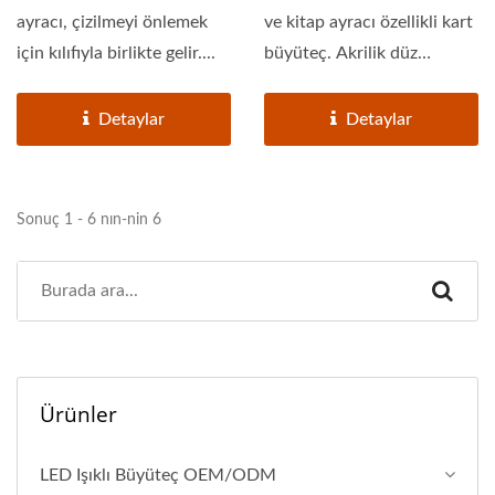
ayracı, çizilmeyi önlemek
ve kitap ayracı özellikli kart
için kılıfıyla birlikte gelir....
büyüteç. Akrilik düz
dışbükey...
Detaylar
Detaylar
Sonuç 1 - 6 nın-nin 6
Ürünler
LED Işıklı Büyüteç OEM/ODM