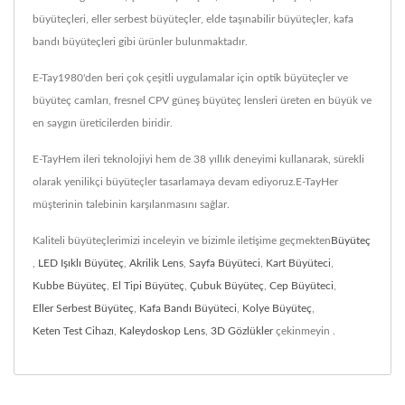
büyüteçleri, eller serbest büyüteçler, elde taşınabilir büyüteçler, kafa
bandı büyüteçleri gibi ürünler bulunmaktadır.
E-Tay1980'den beri çok çeşitli uygulamalar için optik büyüteçler ve
büyüteç camları, fresnel CPV güneş büyüteç lensleri üreten en büyük ve
en saygın üreticilerden biridir.
E-TayHem ileri teknolojiyi hem de 38 yıllık deneyimi kullanarak, sürekli
olarak yenilikçi büyüteçler tasarlamaya devam ediyoruz.E-TayHer
müşterinin talebinin karşılanmasını sağlar.
Kaliteli büyüteçlerimizi inceleyin ve bizimle iletişime geçmekten
Büyüteç
,
LED Işıklı Büyüteç
,
Akrilik Lens
,
Sayfa Büyüteci
,
Kart Büyüteci
,
Kubbe Büyüteç
,
El Tipi Büyüteç
,
Çubuk Büyüteç
,
Cep Büyüteci
,
Eller Serbest Büyüteç
,
Kafa Bandı Büyüteci
,
Kolye Büyüteç
,
Keten Test Cihazı
,
Kaleydoskop Lens
,
3D Gözlükler
çekinmeyin .