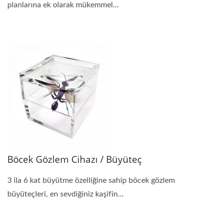
planlarına ek olarak mükemmel...
Böcek Gözlem Cihazı / Büyüteç
3 ila 6 kat büyütme özelliğine sahip böcek gözlem
büyüteçleri, en sevdiğiniz kaşifin...