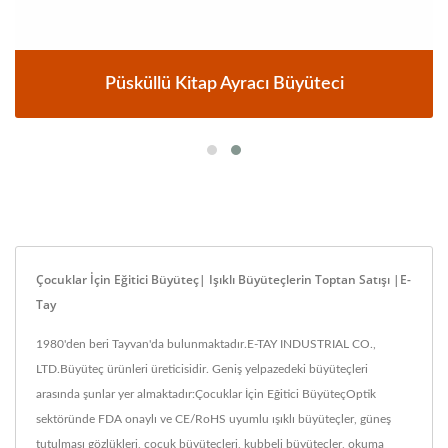
Püsküllü Kitap Ayracı Büyüteci
Çocuklar İçin Eğitici Büyüteç| Işıklı Büyüteçlerin Toptan Satışı |E-
Tay
1980'den beri Tayvan'da bulunmaktadır.E-TAY INDUSTRIAL CO.,
LTD.Büyüteç ürünleri üreticisidir. Geniş yelpazedeki büyüteçleri
arasında şunlar yer almaktadır:Çocuklar İçin Eğitici BüyüteçOptik
sektöründe FDA onaylı ve CE/RoHS uyumlu ışıklı büyüteçler, güneş
tutulması gözlükleri, çocuk büyüteçleri, kubbeli büyüteçler, okuma