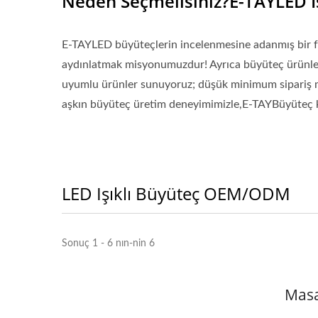
Neden Seçmelisiniz?E-TAYLED Iş
E-TAYLED büyüteçlerin incelenmesine adanmış bir fi
aydınlatmak misyonumuzdur! Ayrıca büyüteç ürünlerim
uyumlu ürünler sunuyoruz; düşük minimum sipariş mikt
aşkın büyüteç üretim deneyimimizle,E-TAYBüyüteç kate
LED Işıklı Büyüteç OEM/ODM
Sonuç 1 - 6 nın-nin 6
Masa