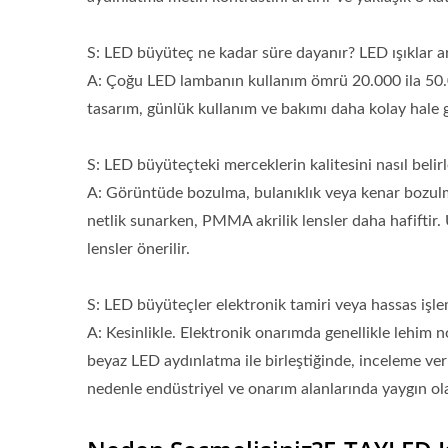
S: LED büyüteç ne kadar süre dayanır? LED ışıklar a
A: Çoğu LED lambanın kullanım ömrü 20.000 ila 50.000
tasarım, günlük kullanım ve bakımı daha kolay hale ge
S: LED büyüteçteki merceklerin kalitesini nasıl belir
A: Görüntüde bozulma, bulanıklık veya kenar bozulm
netlik sunarken, PMMA akrilik lensler daha hafiftir.
lensler önerilir.
S: LED büyüteçler elektronik tamiri veya hassas iş
A: Kesinlikle. Elektronik onarımda genellikle lehim 
beyaz LED aydınlatma ile birleştiğinde, inceleme verim
nedenle endüstriyel ve onarım alanlarında yaygın olar