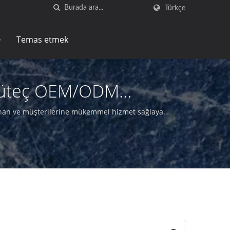
Türkçe
Temas etmek
Büyüteç OEM/ODM
teçler |E-Tay
 sunan ve müşterilerine mükemmel hizmet sağlayan