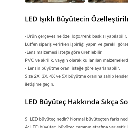
LED Işıklı Büyütecin Özelleştiril
-Ürün çerçevesine özel logo/renk baskısı yapılabilir.
Lütfen sipariş verirken işbirliği yapın ve gerekli görse
-Lens malzemesi isteğe göre üretilebilir.
PVC ve akrilik, yaygın olarak kullanılan malzemelerdir
- Lensin büyütme oranı isteğe göre ayarlanabilir.
Size 2X, 3X, 4X ve 5X büyütme oranına sahip lensler 
iletişime geçin.
LED Büyüteç Hakkında Sıkça So
S: LED büyüteç nedir? Normal büyüteçten farkı ned
A: LED büyüteç, büyüteç camının etrafına yerleştir