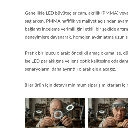
Genellikle LED büyüteçler cam, akrilik (PMMA) veya 
sağlarken, PMMA hafiflik ve maliyet açısından avant
bağlantı inceleme verimliliğini etkili bir şekilde art
deneyimlere dayanarak, homojen aydınlatma uzun süre
Pratik bir ipucu olarak: öncelikli amaç okuma ise, d
ise LED parlaklığına ve lens optik kalitesine odakla
senaryolarını daha ayrıntılı olarak ele alacağız.
(Her ürün için detaylı minimum sipariş miktarları içi