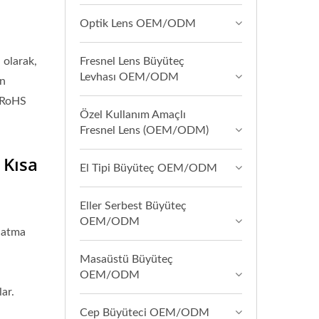
Optik Lens OEM/ODM
 olarak,
Fresnel Lens Büyüteç
Levhası OEM/ODM
ün
E/RoHS
Özel Kullanım Amaçlı
Fresnel Lens (OEM/ODM)
 Kısa
El Tipi Büyüteç OEM/ODM
Eller Serbest Büyüteç
OEM/ODM
nlatma
Masaüstü Büyüteç
OEM/ODM
ar.
Cep Büyüteci OEM/ODM