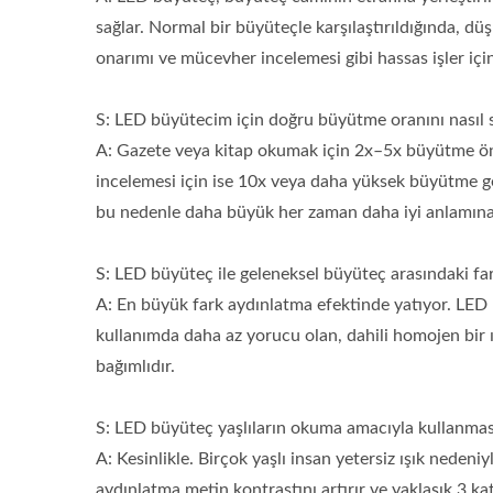
sağlar. Normal bir büyüteçle karşılaştırıldığında, d
3X LED Sayfa Okuyucu
Püskü
onarımı ve mücevher incelemesi gibi hassas işler için 
Büyüteç
S: LED büyütecim için doğru büyütme oranını nasıl 
A: Gazete veya kitap okumak için 2x–5x büyütme öne
incelemesi için ise 10x veya daha yüksek büyütme g
bu nedenle daha büyük her zaman daha iyi anlamına
S: LED büyüteç ile geleneksel büyüteç arasındaki far
A: En büyük fark aydınlatma efektinde yatıyor. LED b
kullanımda daha az yorucu olan, dahili homojen bir ı
bağımlıdır.
S: LED büyüteç yaşlıların okuma amacıyla kullanma
A: Kesinlikle. Birçok yaşlı insan yetersiz ışık nedeni
aydınlatma metin kontrastını artırır ve yaklaşık 3 kat