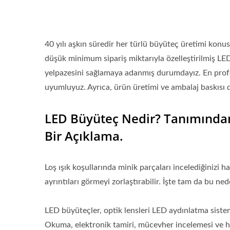
40 yılı aşkın süredir her türlü büyüteç üretimi ko
düşük minimum sipariş miktarıyla özelleştirilmiş L
yelpazesini sağlamaya adanmış durumdayız. En prof
uyumluyuz. Ayrıca, ürün üretimi ve ambalaj baskısı 
LED Büyüteç Nedir? Tanımından
Bir Açıklama.
Loş ışık koşullarında minik parçaları incelediğinizi
ayrıntıları görmeyi zorlaştırabilir. İşte tam da bu ne
LED büyüteçler, optik lensleri LED aydınlatma sist
Okuma, elektronik tamiri, mücevher incelemesi ve has