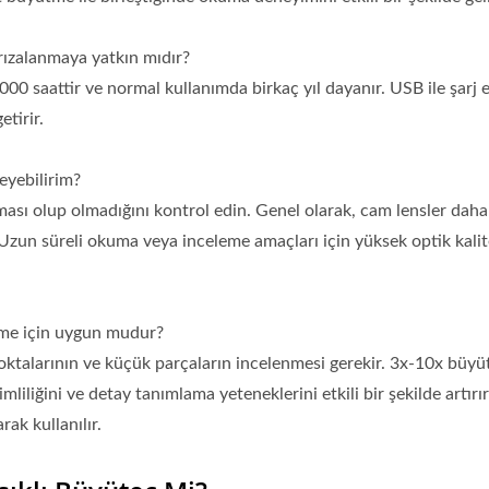
rızalanmaya yatkın mıdır?
 saattir ve normal kullanımda birkaç yıl dayanır. USB ile şarj ed
tirir.
leyebilirim?
ası olup olmadığını kontrol edin. Genel olarak, cam lensler dah
 Uzun süreli okuma veya inceleme amaçları için yüksek optik kali
leme için uygun mudur?
noktalarının ve küçük parçaların incelenmesi gerekir. 3x-10x büy
liliğini ve detay tanımlama yeteneklerini etkili bir şekilde artırı
ak kullanılır.