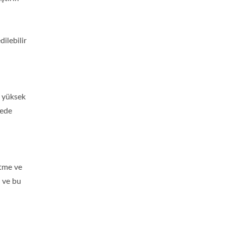
ilebilir
a yüksek
tede
ütme ve
r ve bu