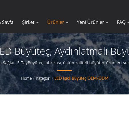
 Sayfa
Şirket
Ürünler
Yeni Ürünler
FAQ
, LED Büyüteç, Aydınlatmalı 
etmeler Için Hassas Optik Büyü
ı Sağlar|E-TayBüyüteç fabrikası, üstün kaliteli büyüteç ürünleri
profesyonel bir üreticidir.
Home
/
Kategori
/
LED Işıklı Büyüteç OEM/ODM