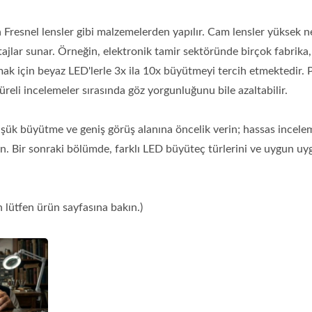
Fresnel lensler gibi malzemelerden yapılır. Cam lensler yüksek ne
ajlar sunar. Örneğin, elektronik tamir sektöründe birçok fabrika,
ırmak için beyaz LED'lerle 3x ila 10x büyütmeyi tercih etmektedir. 
li incelemeler sırasında göz yorgunluğunu bile azaltabilir.
üşük büyütme ve geniş görüş alanına öncelik verin; hassas incele
nın. Bir sonraki bölümde, farklı LED büyüteç türlerini ve uygun u
n lütfen ürün sayfasına bakın.)