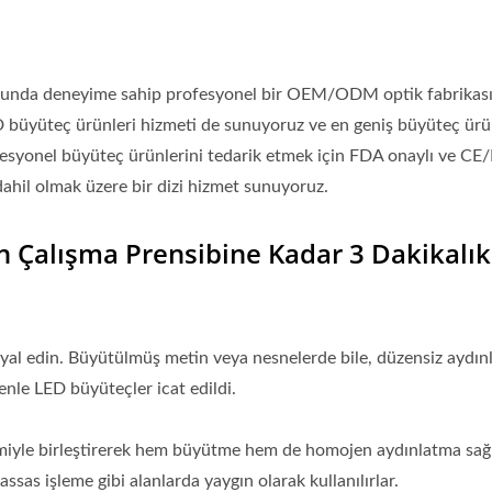
nusunda deneyime sahip profesyonel bir OEM/ODM optik fabrikası
ED büyüteç ürünleri hizmeti de sunuyoruz ve en geniş büyüteç ür
esyonel büyüteç ürünlerini tedarik etmek için FDA onaylı ve C
dahil olmak üzere bir dizi hizmet sunuyoruz.
 Çalışma Prensibine Kadar 3 Dakikalık
 hayal edin. Büyütülmüş metin veya nesnelerde bile, düzensiz aydı
denle LED büyüteçler icat edildi.
emiyle birleştirerek hem büyütme hem de homojen aydınlatma sağl
sas işleme gibi alanlarda yaygın olarak kullanılırlar.