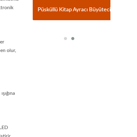
ktronik
cu
Püsküllü Kitap Ayracı Büyüteci
3
er
en olur,
 ışığına
 LED
tirir.