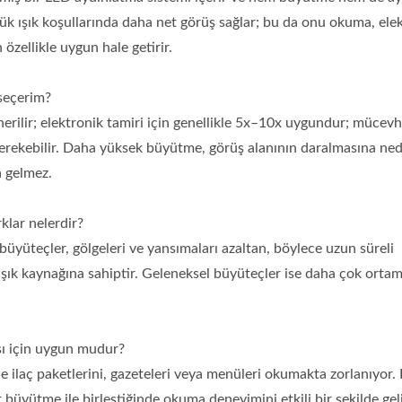
üşük ışık koşullarında daha net görüş sağlar; bu da onu okuma, ele
llü Kitap Ayracı Büyüteci
3X LED Sayfa Okuyu
özellikle uygun hale getirir.
Büyüteç
seçerim?
rilir; elektronik tamiri için genellikle 5x–10x uygundur; mücevh
erekebilir. Daha yüksek büyütme, görüş alanının daralmasına ned
 gelmez.
klar nelerdir?
üyüteçler, gölgeleri ve yansımaları azaltan, böylece uzun süreli
şık kaynağına sahiptir. Geleneksel büyüteçler ise daha çok ortam
sı için uygun mudur?
yle ilaç paketlerini, gazeteleri veya menüleri okumakta zorlanıyor.
 büyütme ile birleştiğinde okuma deneyimini etkili bir şekilde geliş