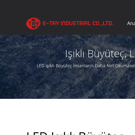
Ana
Işıklı Büyüteç
Üreticisiİşl
LED Işıklı Büyüteç İnsanların Daha Net Okumasın