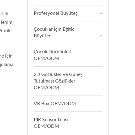
Profesyonel Büyüteç
tlik
 lehim
Çocuklar İçin Eğitici
Pratik
Büyüteç
Çocuk Dürbünleri
me için
OEM/ODM
ygulama
3D Gözlükler Ve Güneş
Tutulması Gözlükleri
OEM/ODM
VR Box OEM/ODM
PIR Sensör Lensi
OEM/ODM