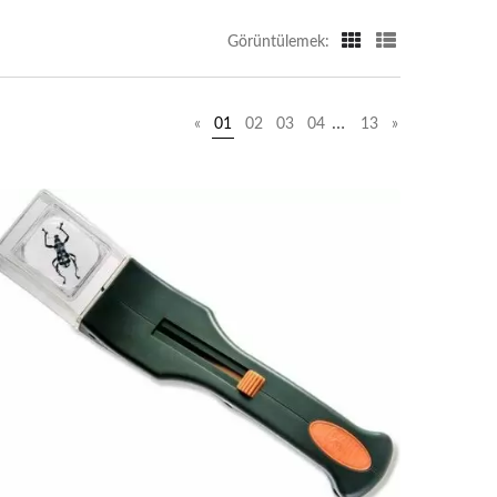
Görüntülemek:
…
«
01
02
03
04
13
»