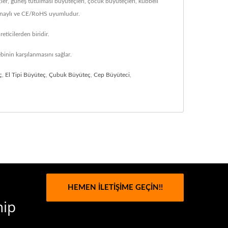
er, güneş tutulması büyüteçleri, çocuk büyüteçleri, kubbeli
A onaylı ve CE/RoHS uyumludur.
ticilerden biridir.
binin karşılanmasını sağlar.
ç
,
El Tipi Büyüteç
,
Çubuk Büyüteç
,
Cep Büyüteci
,
HEMEN İLETIŞIME GEÇIN!!
hip