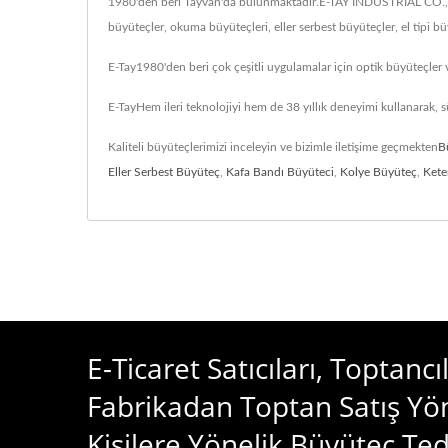
1980'den beri Tayvan'da bulunmaktadır.E-TAY INDUSTRIAL CO., LTD
büyüteçler, okuma büyüteçleri, eller serbest büyüteçler, el tip
E-Tay1980'den beri çok çeşitli uygulamalar için optik büyüteçler 
E-TayHem ileri teknolojiyi hem de 38 yıllık deneyimi kullanarak, 
Kaliteli büyüteçlerimizi inceleyin ve bizimle iletişime geçmekten
B
Eller Serbest Büyüteç
,
Kafa Bandı Büyüteci
,
Kolye Büyüteç
,
Kete
E-Ticaret Satıcıları, Toptanc
Fabrikadan Toptan Satış Yö
Kişilere Yönelik Büyüteç Teda