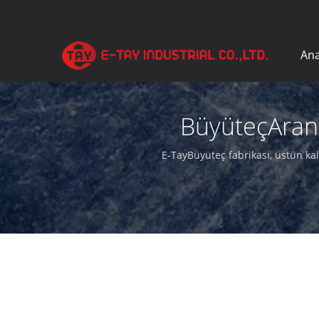
Ana
BüyüteçArand
E-TayBüyüteç fabrikası, üstün ka