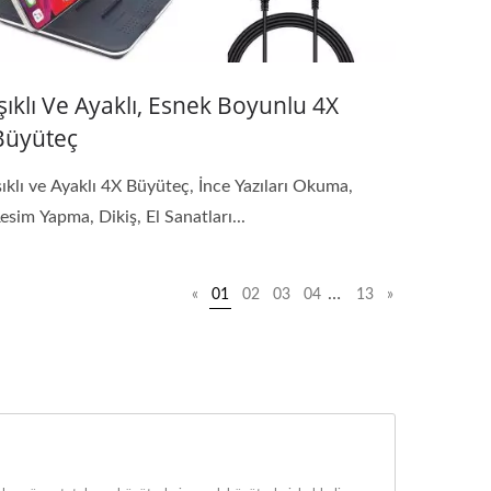
Işıklı Ve Ayaklı, Esnek Boyunlu 4X
Büyüteç
şıklı ve Ayaklı 4X Büyüteç, İnce Yazıları Okuma,
esim Yapma, Dikiş, El Sanatları...
…
«
01
02
03
04
13
»