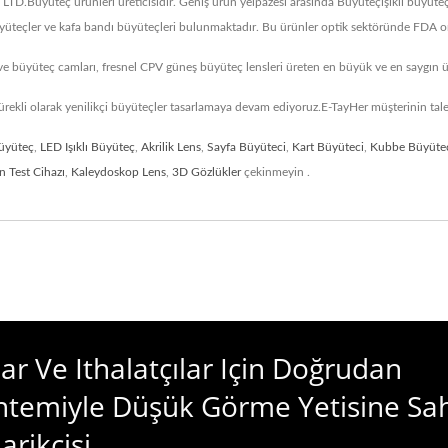
.Büyüteç ürünleri üreticisidir. Geniş ürün yelpazesi arasında Büyüteçışıklı büyüteçl
i büyüteçler ve kafa bandı büyüteçleri bulunmaktadır. Bu ürünler optik sektöründe FD
ve büyüteç camları, fresnel CPV güneş büyüteç lensleri üreten en büyük ve en saygın üre
sürekli olarak yenilikçi büyüteçler tasarlamaya devam ediyoruz.E-TayHer müşterinin tale
üyüteç
,
LED Işıklı Büyüteç
,
Akrilik Lens
,
Sayfa Büyüteci
,
Kart Büyüteci
,
Kubbe Büyüte
n Test Cihazı
,
Kaleydoskop Lens
,
3D Gözlükler
çekinmeyin .
ılar Ve Ithalatçılar Için Doğrudan
ntemiyle Düşük Görme Yetisine Sa
rikçisi.