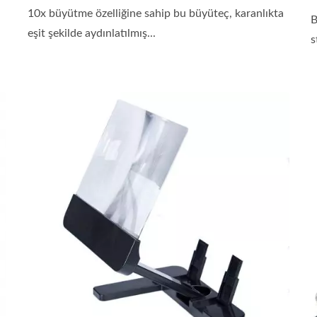
10x büyütme özelliğine sahip bu büyüteç, karanlıkta
B
eşit şekilde aydınlatılmış...
s