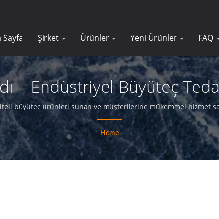
 Sayfa
Şirket
Ürünler
Yeni Ürünler
FAQ
ı | Endüstriyel Büyüteç Tedar
liteli büyüteç ürünleri sunan ve müşterilerine mükemmel hizmet sağ
Home