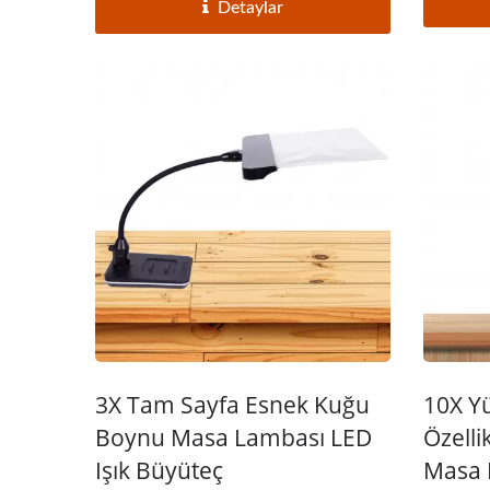
Detaylar
3X Tam Sayfa Esnek Kuğu
10X Y
Boynu Masa Lambası LED
Özelli
Işık Büyüteç
Masa K