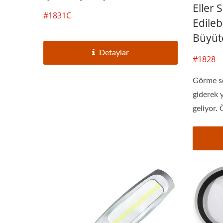
Eller 
#1831C
Edileb
Büyüt
Detaylar
#1828
Görme s
giderek 
geliyor. Ö
3X LED Sayfa Okuyucu
Püskü
Büyüteç