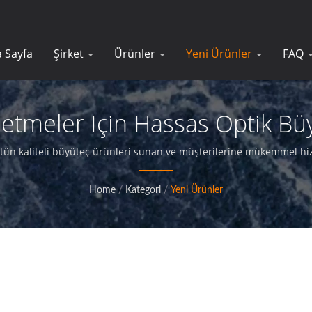
 Sayfa
Şirket
Ürünler
Yeni Ürünler
FAQ
letmeler Için Hassas Optik Bü
tün kaliteli büyüteç ürünleri sunan ve müşterilerine mükemmel hiz
Home
/
Kategori
/
Yeni Ürünler