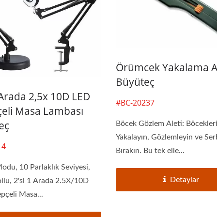
Örümcek Yakalama Al
Büyüteç
 Arada 2,5x 10D LED
#BC-20237
çeli Masa Lambası
eç
Böcek Gözlem Aleti: Böcekler
Yakalayın, Gözlemleyin ve Ser
14
Bırakın. Bu tek elle...
odu, 10 Parlaklık Seviyesi,
Detaylar
llu, 2'si 1 Arada 2.5X/10D
pçeli Masa...