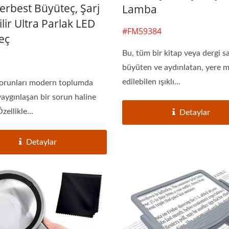
Serbest Büyüteç, Şarj
Lamba
ilir Ultra Parlak LED
#FM59384
eç
Bu, tüm bir kitap veya dergi s
büyüten ve aydınlatan, yere 
edilebilen ışıklı...
orunları modern toplumda
yaygınlaşan bir sorun haline
zellikle...
Detaylar
llü Kitap Ayracı Büyüteci
3X LED Sayfa Okuyu
Detaylar
Büyüteç