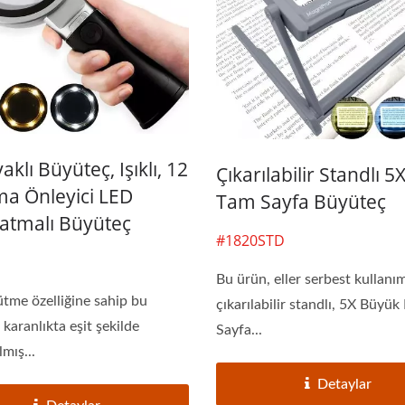
aklı Büyüteç, Işıklı, 12
Çıkarılabilir Standlı 5
ma Önleyici LED
Tam Sayfa Büyüteç
latmalı Büyüteç
#1820STD
Bu ürün, eller serbest kullanım
tme özelliğine sahip bu
çıkarılabilir standlı, 5X Büyü
karanlıkta eşit şekilde
Sayfa...
lmış...
Detaylar