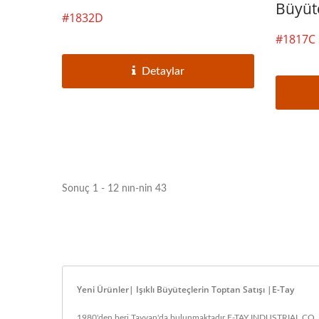
Büyüt
#1832D
#1817C
Detaylar
Sonuç 1 - 12 nın-nin 43
Yeni Ürünler| Işıklı Büyüteçlerin Toptan Satışı |E-Tay
1980'den beri Tayvan'da bulunmaktadır.E-TAY INDUSTRIAL CO., LT