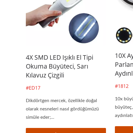
10X Ay
4X SMD LED Işıklı El Tipi
Parla
Okuma Büyüteci, Sarı
Aydın
Kılavuz Çizgili
#1812
#ED17
10x büyü
Dikdörtgen mercek, özellikle doğal
büyüteç, 
olarak nesneleri nasıl gördüğümüzü
aydınlatı
simüle eder;...