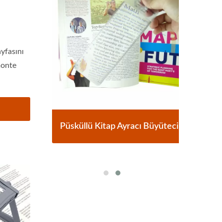
ayfasını
monte
cu
Püsküllü Kitap Ayracı Büyüteci
3