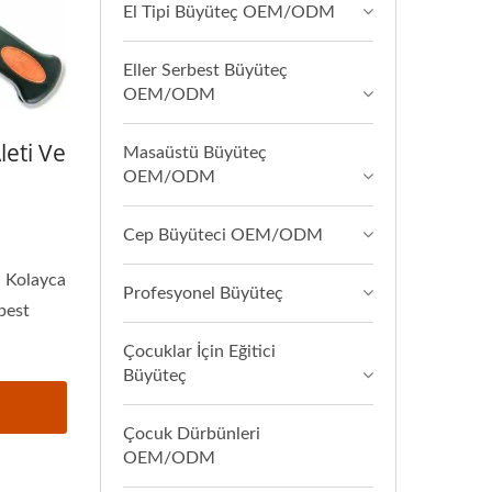
El Tipi Büyüteç OEM/ODM
Eller Serbest Büyüteç
OEM/ODM
eti Ve
Masaüstü Büyüteç
OEM/ODM
Cep Büyüteci OEM/ODM
i Kolayca
Profesyonel Büyüteç
best
Çocuklar İçin Eğitici
Büyüteç
Çocuk Dürbünleri
OEM/ODM