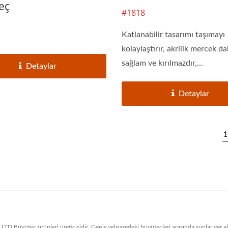
eç
#1818
Katlanabilir tasarımı taşımayı
kolaylaştırır, akrilik mercek d
sağlam ve kırılmazdır,...
Detaylar
Detaylar
1
D.Büyüteç ürünleri üreticisidir. Geniş yelpazedeki büyüteçleri arasında şunlar yer