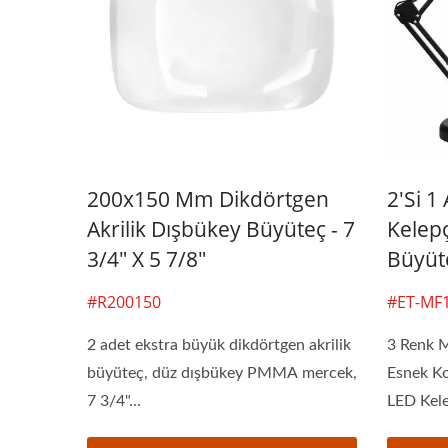
200x150 Mm Dikdörtgen
2'si 1
Akrilik Dışbükey Büyüteç - 7
Kelep
3/4" X 5 7/8"
Büyüt
#R200150
#ET-MF
2 adet ekstra büyük dikdörtgen akrilik
3 Renk M
büyüteç, düz dışbükey PMMA mercek,
Esnek Ko
7 3/4"...
LED Kele