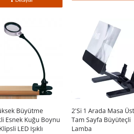
Detaylar
üksek Büyütme
2'si 1 Arada Masa Üs
kli Esnek Kuğu Boynu
Tam Sayfa Büyüteçli
lipsli LED Işıklı
Lamba