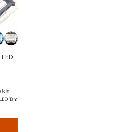
X LED
 için
k LED Tam