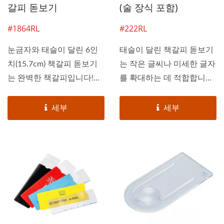
갈피 돋보기
(술 장식 포함)
#1864RL
#222RL
눈금자와 태슬이 달린 6인
태슬이 달린 책갈피 돋보기
치(15.7cm) 책갈피 돋보기
는 작은 글씨나 미세한 글자
는 완벽한 책갈피입니다!...
를 확대하는 데 적합합니
다....
세부
세부