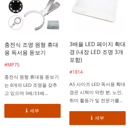
3배율 LED 페이지 확대
충전식 조명 원형 휴대
경 (내장 LED 조명 3개
용 독서용 돋보기
포함)
#MP75
#1814
충전식 원형 휴대용 돋보기
A5 사이즈 LED 독서용 확대
는 8개의 LED 조명을 갖추
경은 시력이 약한 분, 노인,
고 있으며 5배/11배...
취미 활동가 및 전문가를...
세부
세부