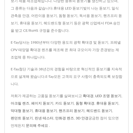
보기 제품 제조업체입니다. 다양한 종류의 돋보기를 생산하고 있으며,
그 종류는 다음과 같습니다.휴대용 LED 돋보기빛이 나는 돋보기, 일식
관측용 안경, 어린이용 돋보기, 돔형 돋보기, 독서용 돋보기, 핸즈프리 돋
보기, 휴대용 돋보기, 헤드밴드형 돋보기 등은 광학 산업에서 FDA 승인
을 받고 CE/RoHS 규정을 준수합니다.
E-Tay당사는 1980년부터 다양한 용도의 광학 확대경 및 돋보기, 프레넬
CPV 태양열 확대경 렌즈를 제조해 온 최대 규모이자 가장 존경받는 제
조업체 중 하나입니다.
E-Tay첨단 기술과 38년간의 경험을 바탕으로 혁신적인 돋보기를 지속적
으로 설계해 왔습니다.E-Tay모든 고객의 요구 사항이 충족되도록 보장합
니다.
저희가 제공하는 고품질 돋보기를 살펴보시고
확대경
,
LED 조명 돋보기
,
아크릴 렌즈
,
페이지 돋보기
,
카드 돋보기
,
돔형 확대경
,
휴대용 돋보기
,
막대형 돋보기
,
휴대용 돋보기
,
핸즈프리 돋보기
,
헤드밴드 ​​돋보기
,
펜던트 돋보기
,
린넨 테스터
,
만화경 렌즈
,
3D 안경
궁금한 점이 있으면
언제든지
문의해 주세요
.