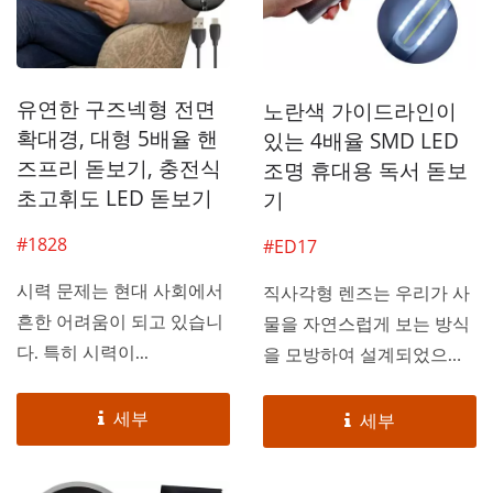
유연한 구즈넥형 전면
노란색 가이드라인이
확대경, 대형 5배율 핸
있는 4배율 SMD LED
즈프리 돋보기, 충전식
조명 휴대용 독서 돋보
초고휘도 LED 돋보기
기
#1828
#ED17
시력 문제는 현대 사회에서
직사각형 렌즈는 우리가 사
흔한 어려움이 되고 있습니
물을 자연스럽게 보는 방식
다. 특히 시력이...
을 모방하여 설계되었으
며,...
세부
세부