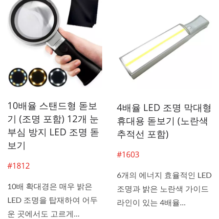
10배율 스탠드형 돋보
4배율 LED 조명 막대형
기 (조명 포함) 12개 눈
휴대용 돋보기 (노란색
부심 방지 LED 조명 돋
추적선 포함)
보기
#1603
#1812
6개의 에너지 효율적인 LED
10배 확대경은 매우 밝은
조명과 밝은 노란색 가이드
LED 조명을 탑재하여 어두
라인이 있는 4배율...
운 곳에서도 고르게...