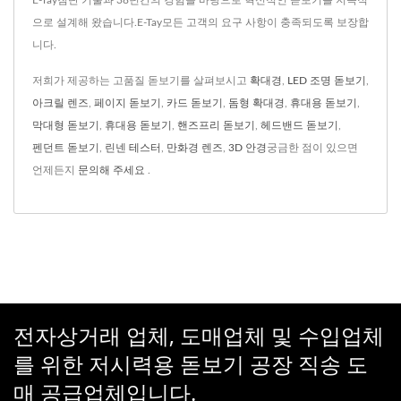
E-Tay첨단 기술과 38년간의 경험을 바탕으로 혁신적인 돋보기를 지속적
으로 설계해 왔습니다.E-Tay모든 고객의 요구 사항이 충족되도록 보장합
니다.
저희가 제공하는 고품질 돋보기를 살펴보시고
확대경
,
LED 조명 돋보기
,
아크릴 렌즈
,
페이지 돋보기
,
카드 돋보기
,
돔형 확대경
,
휴대용 돋보기
,
막대형 돋보기
,
휴대용 돋보기
,
핸즈프리 돋보기
,
헤드밴드 ​​돋보기
,
펜던트 돋보기
,
린넨 테스터
,
만화경 렌즈
,
3D 안경
궁금한 점이 있으면
언제든지
문의해 주세요
.
전자상거래 업체, 도매업체 및 수입업체
를 위한 저시력용 돋보기 공장 직송 도
매 공급업체입니다.