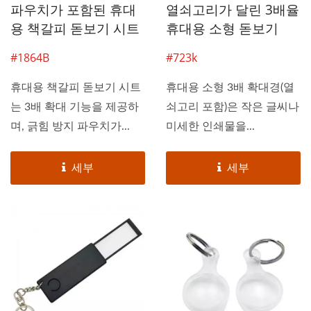
파우치가 포함된 휴대
열쇠고리가 달린 3배율
용 책갈피 돋보기 시트
휴대용 소형 돋보기
#1864B
#723k
휴대용 책갈피 돋보기 시트
휴대용 소형 3배 확대경(열
는 3배 확대 기능을 제공하
쇠고리 포함)은 작은 글씨나
며, 긁힘 방지 파우치가...
미세한 인쇄물을...
세부
세부