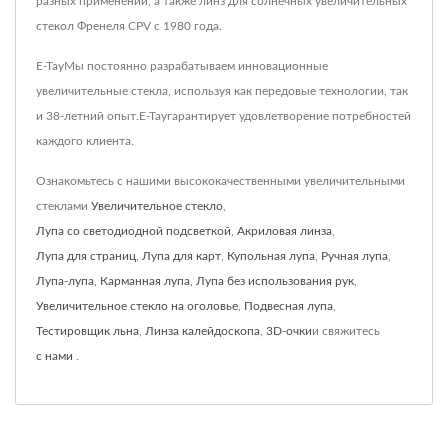
разных применений, а также линз для солнечных увеличительных
стекол Френеля CPV с 1980 года.
E-TayМы постоянно разрабатываем инновационные
увеличительные стекла, используя как передовые технологии, так
и 38-летний опыт.E-Tayгарантирует удовлетворение потребностей
каждого клиента.
Ознакомьтесь с нашими высококачественными увеличительными
стеклами
Увеличительное стекло
,
Лупа со светодиодной подсветкой
,
Акриловая линза
,
Лупа для страниц
,
Лупа для карт
,
Купольная лупа
,
Ручная лупа
,
Лупа-лупа
,
Карманная лупа
,
Лупа без использования рук
,
Увеличительное стекло на оголовье
,
Подвесная лупа
,
Тестировщик льна
,
Линза калейдоскопа
,
3D-очки
и свяжитесь
с нами
.