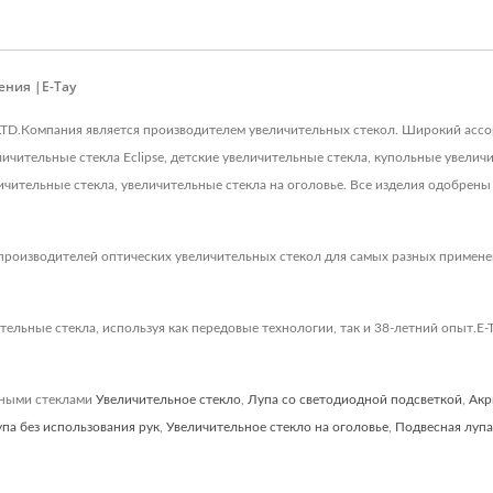
ния |E-Tay
 LTD.Компания является производителем увеличительных стекол. Широкий ассо
ичительные стекла Eclipse, детские увеличительные стекла, купольные увеличи
личительные стекла, увеличительные стекла на оголовье. Все изделия одобрен
производителей оптических увеличительных стекол для самых разных применен
льные стекла, используя как передовые технологии, так и 38-летний опыт.E-
ьными стеклами
Увеличительное стекло
,
Лупа со светодиодной подсветкой
,
Акр
па без использования рук
,
Увеличительное стекло на оголовье
,
Подвесная лупа