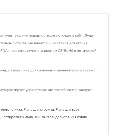
ртимент увеличительных стекол включает в себя: Лупа-
тельные стекла, увеличительные стекла для чтения,
ы FDA и соответствуют стандартам CE/RoHS в оптической
ий, а также линз для солнечных увеличительных стекол
Tayгарантирует удовлетворение потребностей каждого
иловая линза
,
Лупа для страниц
,
Лупа для карт
,
,
Тестировщик льна
,
Линза калейдоскопа
,
3D-очки
и