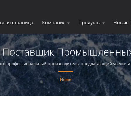
авная страница
Компания
Продукты
Новые 
| Поставщик Промышленны
Стекол |E-Tay
это профессиональный производитель, предлагающий увеличит
обеспечивающий безупречное обслуживание своих клиентов.
Home