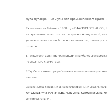
Лупа-ЛупаПрочные Лупы Для Промышленного Примене
Расположен на Тайване с 1980 года.E-TAY INDUSTRIAL CO.,
лупаувеличительные стекла со встроенной подсветкой, увел
увеличительные стекла без использования рук, ручные уве
отрасли.
E-Tayявляется одним из крупнейших и наиболее уважаемых 
Френеля CPV с 1980 года.
E-TayМы постоянно разрабатываем инновационные увеличите
клиента.
Ознакомьтесь с нашими высококачественными увеличител
Купольная лупа
,
Ручная лупа
,
Лупа-лупа
,
Карманная лупа
,
Лу
свяжитесь
с нами
.