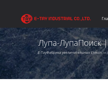
Гл
Лупа-ЛупаПоиск 
E-TayФабрика увеличительных стекол — 