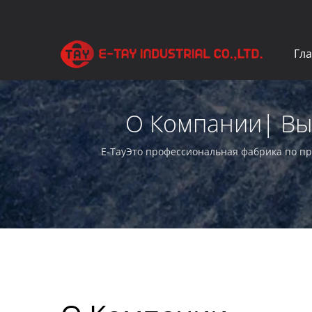
Гл
О Компании| В
Т
E-TayЭто профессиональная фабрика по пр
ассортимент увеличительных приборов.|E-T
стекла превосх