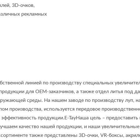
клей, 3D-очков,
различных рекламных
обственной линией по производству специальных увеличител
продукции для OEM-заказчиков, а также отдел литья под д
кружающей среды. На нашем заводе по производству луп, на
пом производства, используется передовое производственн
 и эффективность продукции.E-TayНаша цель – предоставит
лучшаем качество нашей продукции, и наши увеличительные
сортименте также представлены 3D-очки, VR-боксы, акрил