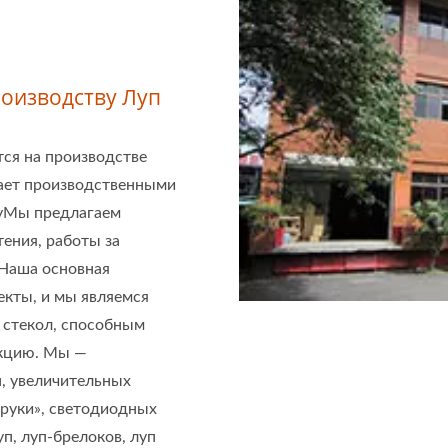
оизводству Луп
ется на производстве
гает производственными
ayМы предлагаем
ения, работы за
 Наша основная
кты, и мы являемся
 стекол, способным
укцию. Мы —
, увеличительных
 руки», светодиодных
п, луп-брелоков, луп