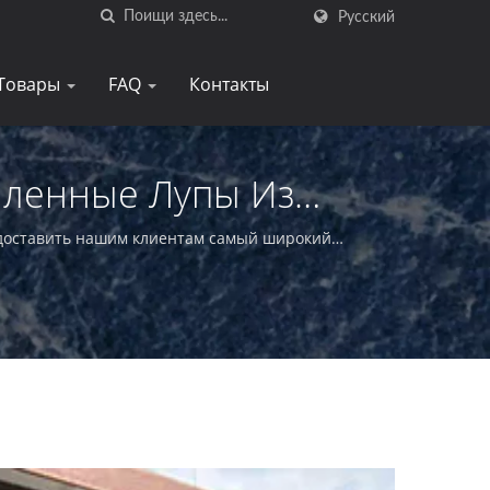
Русский
Товары
FAQ
Контакты
ленные Лупы Из
ay
редоставить нашим клиентам самый широкий
роизводитель, предлагающий увеличительные
своих клиентов.