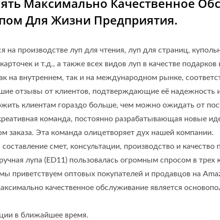
лять Максимально Качественное Об
ом Для Жизни Предприятия.
 на производстве луп для чтения, луп для страниц, купольн
рточек и т.д., а также всех видов луп в качестве подарков 
к на внутреннем, так и на международном рынке, соответ
рошие отзывы от клиентов, подтверждающие её надежность и
жить клиентам гораздо больше, чем можно ожидать от пост
креативная команда, постоянно разрабатывающая новые идеи
м заказа. Эта команда олицетворяет дух нашей компании.
 составление смет, консультации, производство и качество
учная лупа (ED11) пользовалась огромным спросом в трех
 мы приветствуем оптовых покупателей и продавцов на Ama
 максимально качественное обслуживание является осново
ции в ближайшее время.