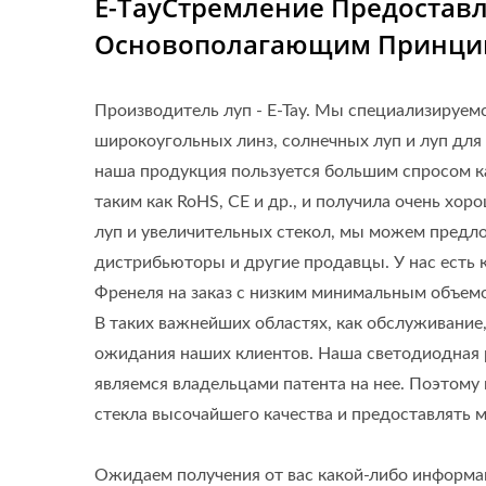
E-TayСтремление Предостав
Основополагающим Принцип
Производитель луп - E-Tay. Мы специализируемся
широкоугольных линз, солнечных луп и луп для ка
наша продукция пользуется большим спросом ка
таким как RoHS, CE и др., и получила очень хо
луп и увеличительных стекол, мы можем предло
дистрибьюторы и другие продавцы. У нас есть 
Френеля на заказ с низким минимальным объемо
В таких важнейших областях, как обслуживание,
ожидания наших клиентов. Наша светодиодная р
являемся владельцами патента на нее. Поэтому
стекла высочайшего качества и предоставлять
Ожидаем получения от вас какой-либо информа