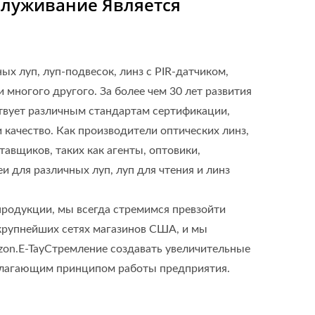
служивание Является
ых луп, луп-подвесок, линз с PIR-датчиком,
и многого другого. За более чем 30 лет развития
ствует различным стандартам сертификации,
 качество. Как производители оптических линз,
авщиков, таких как агенты, оптовики,
 для различных луп, луп для чтения и линз
 продукции, мы всегда стремимся превзойти
 крупнейших сетях магазинов США, и мы
zon.E-TayСтремление создавать увеличительные
полагающим принципом работы предприятия.