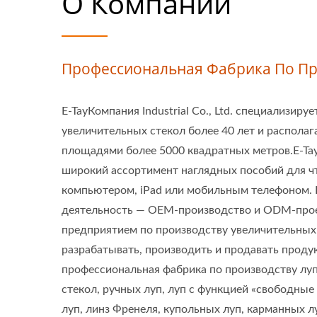
О Компании
Профессиональная Фабрика По Пр
E-TayКомпания Industrial Co., Ltd. специализиру
увеличительных стекол более 40 лет и распола
площадями более 5000 квадратных метров.E-T
широкий ассортимент наглядных пособий для чт
компьютером, iPad или мобильным телефоном.
деятельность — OEM-производство и ODM-прое
предприятием по производству увеличительных
разрабатывать, производить и продавать прод
профессиональная фабрика по производству луп
стекол, ручных луп, луп с функцией «свободные
луп, линз Френеля, купольных луп, карманных лу