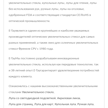
увеличительные стекла, купольные лупы, лупы для чтения, лупы
без использования рук, ручные лупы, лупы на оголовье,
одобренные FDA и соответствующие стандартам CE/RoHS в
оптической промышленности.
E-Tayявляется одним из крупнейших и наиболее уважаемых
производителей оптических увеличительных стекол для самых
разных применений, а также линз для солнечных увеличительных
стекол Френеля CPV с 1980 года.
E-TayМы постоянно разрабатываем инновационные
увеличительные стекла, используя как передовые технологии, так
и 38-летний опыт.E-Tayгарантирует удовлетворение потребностей
каждого клиента.
Ознакомьтесь с нашими высококачественными увеличительными
стеклами
Увеличительное стекло
,
Лупа со светодиодной подсветкой
,
Акриловая линза
,
Лупа для страниц
,
Лупа для карт
,
Купольная лупа
,
Ручная лупа
,