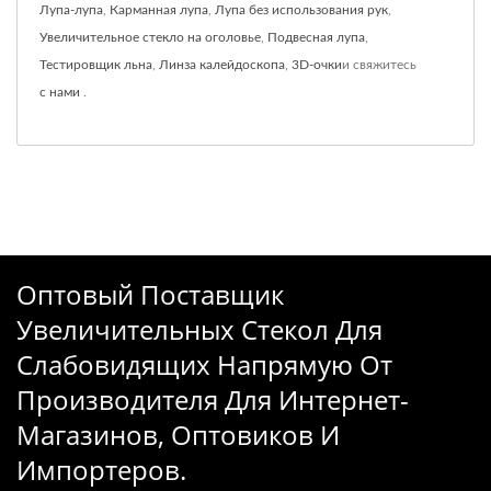
Лупа-лупа
,
Карманная лупа
,
Лупа без использования рук
,
Увеличительное стекло на оголовье
,
Подвесная лупа
,
Тестировщик льна
,
Линза калейдоскопа
,
3D-очки
и свяжитесь
с нами
.
Оптовый Поставщик
Увеличительных Стекол Для
Слабовидящих Напрямую От
Производителя Для Интернет-
Магазинов, Оптовиков И
Импортеров.