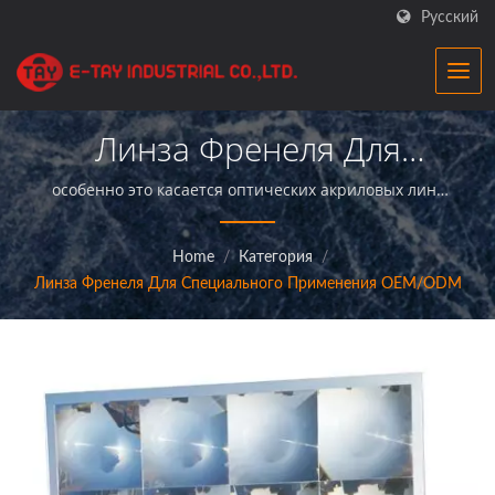
Русский
Линза Френеля Для
Специального
особенно это касается оптических акриловых линз
солнечных концентраторов Френеля и линз для
Применения|
резервирования парковочных мест.|E-TayФабрика
Home
/
Категория
/
увеличительных стекол — это профессиональный
Высокоточные
Линза Френеля Для Специального Применения OEM/ODM
производитель, предлагающий увеличительные
Оптические
стекла превосходного качества и обеспечивающий
безупречное обслуживание своих клиентов.
Увеличительные Стекла
Для Бизнеса |E-Tay