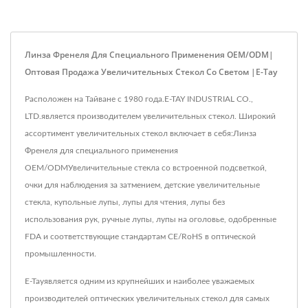
Линза Френеля Для Специального Применения OEM/ODM|
Оптовая Продажа Увеличительных Стекол Со Светом |E-Tay
Расположен на Тайване с 1980 года.E-TAY INDUSTRIAL CO.,
LTD.является производителем увеличительных стекол. Широкий
ассортимент увеличительных стекол включает в себя:Линза
Френеля для специального применения
OEM/ODMУвеличительные стекла со встроенной подсветкой,
очки для наблюдения за затмением, детские увеличительные
стекла, купольные лупы, лупы для чтения, лупы без
использования рук, ручные лупы, лупы на оголовье, одобренные
FDA и соответствующие стандартам CE/RoHS в оптической
промышленности.
E-Tayявляется одним из крупнейших и наиболее уважаемых
производителей оптических увеличительных стекол для самых