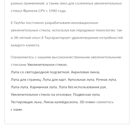
разных применений, а также линз для солнечных увеличительных
стекол Френеля CPV с 1980 года.
E-TayМы постоянно разрабатываем инновационные
увеличительные стекла, используя как передовые технологии, так
и 38-летний опыт.E-Tayгарантирует удовлетворение потребностей
каждого клиента.
Ознакомьтесь с нашими высококачественными увеличительными
стеклами
Увеличительное стекло
,
Лупа со светодиодной подсветкой
,
Акриловая линза
,
Лупа для страниц
,
Лупа для карт
,
Купольная лупа
,
Ручная лупа
,
Лупа-лупа
,
Карманная лупа
,
Лупа без использования рук
,
Увеличительное стекло на оголовье
,
Подвесная лупа
,
Тестировщик льна
,
Линза калейдоскопа
,
3D-очки
и свяжитесь
с нами
.