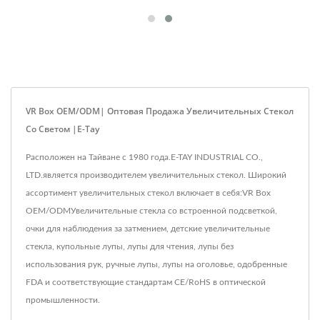
VR Box OEM/ODM| Оптовая Продажа Увеличительных Стекол
Со Светом |E-Tay
Расположен на Тайване с 1980 года.E-TAY INDUSTRIAL CO.,
LTD.является производителем увеличительных стекол. Широкий
ассортимент увеличительных стекол включает в себя:VR Box
OEM/ODMУвеличительные стекла со встроенной подсветкой,
очки для наблюдения за затмением, детские увеличительные
стекла, купольные лупы, лупы для чтения, лупы без
использования рук, ручные лупы, лупы на оголовье, одобренные
FDA и соответствующие стандартам CE/RoHS в оптической
промышленности.