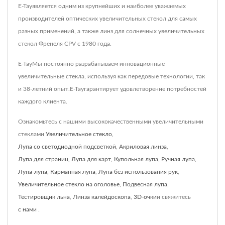
E-Tayявляется одним из крупнейших и наиболее уважаемых
производителей оптических увеличительных стекол для самых
разных применений, а также линз для солнечных увеличительных
стекол Френеля CPV с 1980 года.
E-TayМы постоянно разрабатываем инновационные
увеличительные стекла, используя как передовые технологии, так
и 38-летний опыт.E-Tayгарантирует удовлетворение потребностей
каждого клиента.
Ознакомьтесь с нашими высококачественными увеличительными
стеклами
Увеличительное стекло
,
Лупа со светодиодной подсветкой
,
Акриловая линза
,
Лупа для страниц
,
Лупа для карт
,
Купольная лупа
,
Ручная лупа
,
Лупа-лупа
,
Карманная лупа
,
Лупа без использования рук
,
Увеличительное стекло на оголовье
,
Подвесная лупа
,
Тестировщик льна
,
Линза калейдоскопа
,
3D-очки
и свяжитесь
с нами
.