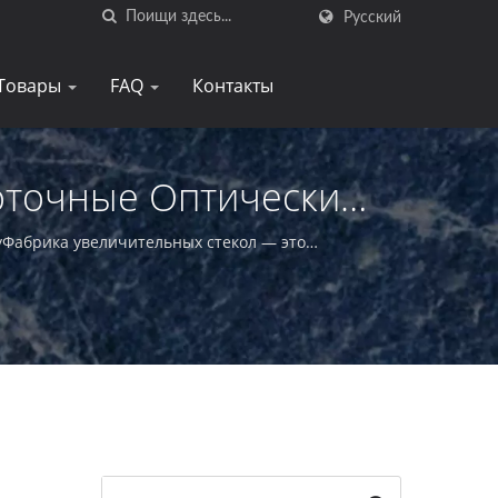
Русский
Товары
FAQ
Контакты
оточные Оптические
а |E-Tay
yФабрика увеличительных стекол — это
печивающий безупречное обслуживание своих