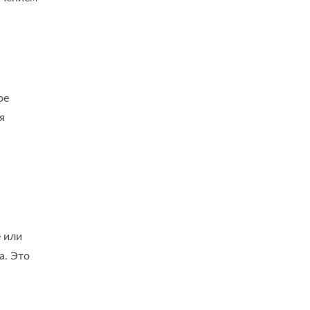
ое
я
 или
а. Это