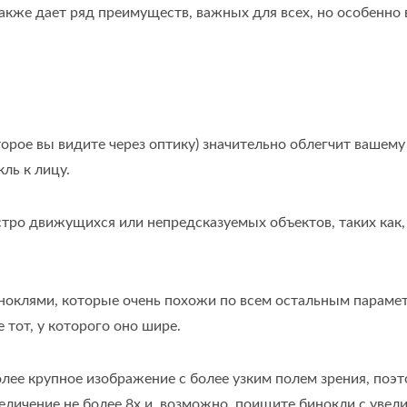
также дает ряд преимуществ, важных для всех, но особенно
орое вы видите через оптику) значительно облегчит вашему
ль к лицу.
стро движущихся или непредсказуемых объектов, таких как,
иноклями, которые очень похожи по всем остальным параме
 тот, у которого оно шире.
лее крупное изображение с более узким полем зрения, поэт
еличение не более 8x и, возможно, поищите бинокли с увел