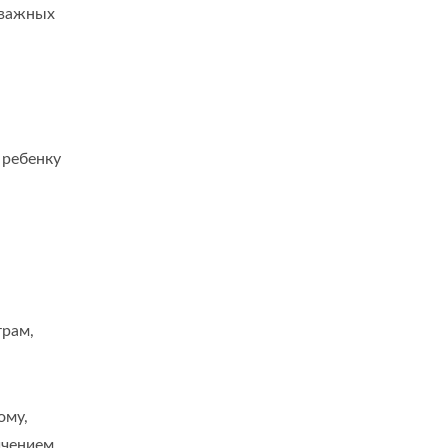
 важных
 ребенку
трам,
ому,
ичением