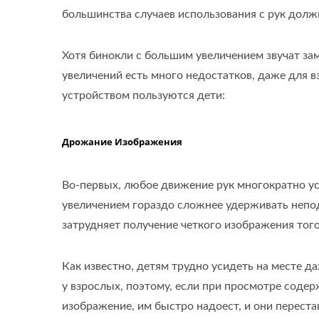
большинства случаев использования с рук должн
Хотя бинокли с большим увеличением звучат зам
увеличений есть много недостатков, даже для 
устройством пользуются дети:
Дрожание Изображения
Во-первых, любое движение рук многократно ус
увеличением гораздо сложнее удерживать непод
затрудняет получение четкого изображения того
3-Кратная Светодиодная
Закл
Как известно, детям трудно усидеть на месте да
Лупа Для Чтения Страниц
у взрослых, поэтому, если при просмотре соде
изображение, им быстро надоест, и они переста