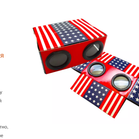
мя
у
й
тно,
ше