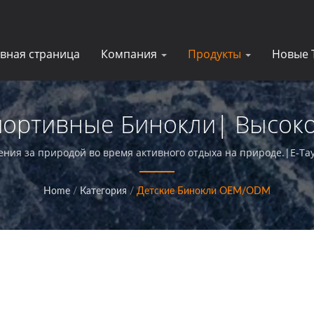
авная страница
Компания
Продукты
Новые 
Спортивные Бинокли| Высок
тельные Стекла Для Бизнес
ения за природой во время активного отдыха на природе.|E-Ta
ющий увеличительные стекла превосходного качества и обес
клиентов.
Home
/
Категория
/
Детские Бинокли OEM/ODM