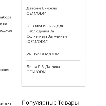
Детские Бинокли
OEM/ODM
выборе
и на
3D-Очки И Очки Для
 бюджет
Наблюдения За
Солнечным Затмением
(OEM/ODM)
VR Box OEM/ODM
Линза PIR-Датчика
рошего
OEM/ODM
Популярные Товары
ие для