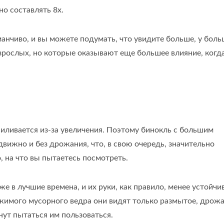
о составлять 8x.
анчиво, и вы можете подумать, что увидите больше, у бол
взрослых, но которые оказывают еще большее влияние, когд
иливается из-за увеличения. Поэтому бинокль с большим
вижно и без дрожания, что, в свою очередь, значительно
, на что вы пытаетесь посмотреть.
адка-Лупа С Кисточкой
3-Кратная Светодио
же в лучшие времена, и их руки, как правило, менее устойчи
Лупа Для Чтения Стр
ржимого мусорного ведра они видят только размытое, дрож
нут пытаться им пользоваться.