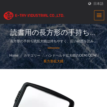
日本語
読書用の長方形の手持ち式
拡大鏡| ビジネス向け高精
長方形の手持ち式拡大鏡は持ちやすく、広い範囲を読み取
ることができます|E-Tay拡大鏡工場は、高品質の拡大鏡製
度光学拡大鏡 |E-Tay
品を提供し、お客様に完璧なサービスを提供する専門メー
Home
/
カテゴリー
/
ハンドヘルド拡大鏡のOEM/ODM
/
カーです。
長方形拡大鏡