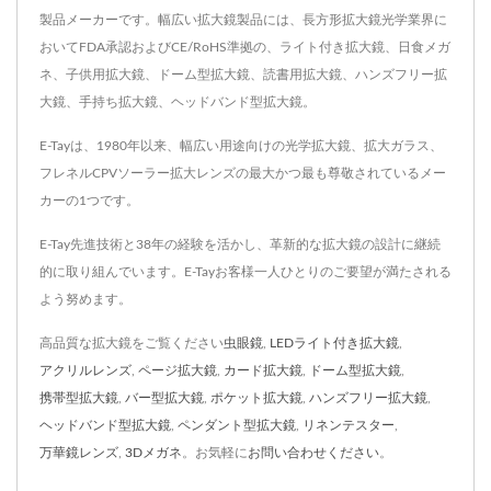
製品メーカーです。幅広い拡大鏡製品には、長方形拡大鏡光学業界に
おいてFDA承認およびCE/RoHS準拠の、ライト付き拡大鏡、日食メガ
ネ、子供用拡大鏡、ドーム型拡大鏡、読書用拡大鏡、ハンズフリー拡
大鏡、手持ち拡大鏡、ヘッドバンド型拡大鏡。
E-Tayは、1980年以来、幅広い用途向けの光学拡大鏡、拡大ガラス、
フレネルCPVソーラー拡大レンズの最大かつ最も尊敬されているメー
カーの1つです。
E-Tay先進技術と38年の経験を活かし、革新的な拡大鏡の設計に継続
的に取り組んでいます。E-Tayお客様一人ひとりのご要望が満たされる
よう努めます。
高品質な拡大鏡をご覧ください
虫眼鏡
,
LEDライト付き拡大鏡
,
アクリルレンズ
,
ページ拡大鏡
,
カード拡大鏡
,
ドーム型拡大鏡
,
携帯型拡大鏡
,
バー型拡大鏡
,
ポケット拡大鏡
,
ハンズフリー拡大鏡
,
ヘッドバンド型拡大鏡
,
ペンダント型拡大鏡
,
リネンテスター
,
万華鏡レンズ
,
3Dメガネ
。お気軽に
お問い合わせください
。