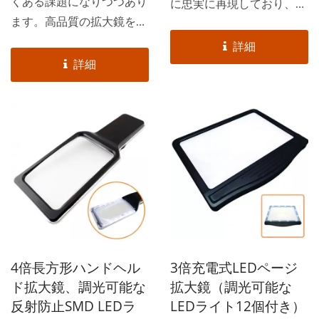
くある課題になりつつあり
に忠実に再現しており、拡
ます。高品質の拡大鏡を選
大レンズは広い視野をカバ
ぶことは、視力の弱い人、
ーし、HD画質で鮮明な画
詳細
高齢者、読書愛好家にとっ
像で最大400%まで拡大で
詳細
て特に重要です。優れた機
きます。そのため、地図、
能性と使いやすいデザイン
新聞、雑誌などの小さな文
を組み合わせることで、読
字を読むのに最適で、加齢
書体験を大幅に向上させる
による目の衰え、黄斑変
ことができます。...
性、緑内障などの眼疾患を
お持ちの方にも大変おすす
めです。
4倍長方形ハンドヘル
3倍充電式LEDページ
ド拡大鏡、調光可能な
拡大鏡（調光可能な
反射防止SMD LEDラ
LEDライト12個付き）