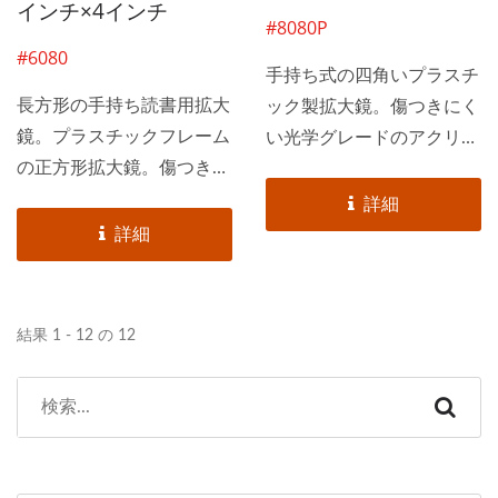
付きスタンド拡大鏡などの
インチ×4インチ
#8080P
製品。
#6080
手持ち式の四角いプラスチ
長方形の手持ち読書用拡大
ック製拡大鏡。傷つきにく
鏡。プラスチックフレーム
い光学グレードのアクリル
の正方形拡大鏡。傷つきに
レンズを使用。 手持ち式
くい光学グレードのアクリ
のクラシックな拡大鏡、倍
詳細
ルレンズ。手持ち式のクラ
率2倍、歪みのないレンズ
詳細
シックな拡大鏡、2...
付き。
結果 1 - 12 の 12