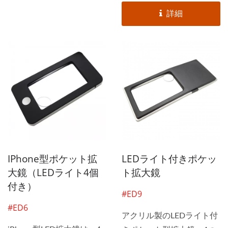
の置き場所として使用でき
ドルを備えた3倍の拡大レ
詳細
ます。 超高輝度LEDライ
ンズを提供します。2...
トを搭載した照明付き拡大
鏡は、暗闇でも調光スイッ
チで明るさを調整できるた
め、読書者は負担なく簡単
に使用できます。
IPhone型ポケット拡
LEDライト付きポケッ
大鏡（LEDライト4個
ト拡大鏡
付き）
#ED9
#ED6
アクリル製のLEDライト付