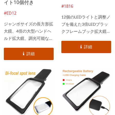
イト10個付き
#1816
#ED12
12個のLEDライトと調整ノ
ジャンボサイズの長方形拡
ブを備えた3倍LEDブラッ
大鏡、4倍の大型ハンドヘ
クフレームブック拡大鏡。
ルド拡大鏡、調光可能な反
ユーザーは固定の明るさに
射防止SMD...
制限されることなく、使用
詳細
条件、環境ニーズ、個人の
詳細
好みなどに応じて明るさを
調整できます。 この光学
拡大鏡は、手で動かすこと
なく広い視野をカバーでき
ます。レンズ（視野）のサ
イズは4.5インチ×7インチ
で、最大300%まで拡大可
能です。