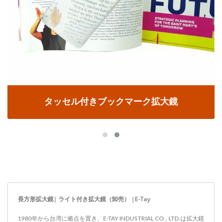
タッセル付きブックマーク拡大鏡
長方形拡大鏡| ライト付き拡大鏡（卸売） |E-Tay
1980年から台湾に拠点を置き、E-TAY INDUSTRIAL CO., LTD.は拡大鏡