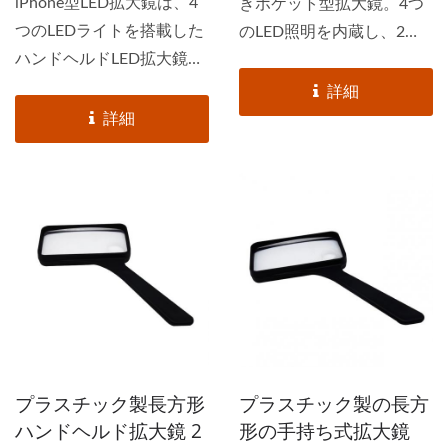
iPhone型LED拡大鏡は、4
きポケット型拡大鏡。4つ
つのLEDライトを搭載した
のLED照明を内蔵し、2
ハンドヘルドLED拡大鏡で
倍/4倍の二焦点レンズを搭
す。さらに、プラスチック
載しています。LEDライト
詳細
フレームの色はカスタマイ
付き拡大鏡は、小さな文字
詳細
ズ可能です。長方形のハン
を読んだり、小さな物体を
ドヘルド拡大鏡は、便利な
観察したりするのに最適で
ポケットLED拡大鏡として
す。持ち運びやすく、スマ
も使用できます。あらゆる
ートフォンと同じサイズで
読書資料や小さな物体の観
す。E-Tay20年以上にわた
察に最適です。E-Tayこの
り、LED照明付き拡大鏡を
iPhone型LEDライト付き拡
製造しているメーカーで
大鏡の最初の注文は、
す。E-tayLEDハンドヘルド
2012年5月に量産された。
拡大鏡、LED読書用拡大
鏡、LEDライト付きヘッド
プラスチック製長方形
プラスチック製の長方
バンド拡大鏡、LEDライト
ハンドヘルド拡大鏡 2
形の手持ち式拡大鏡