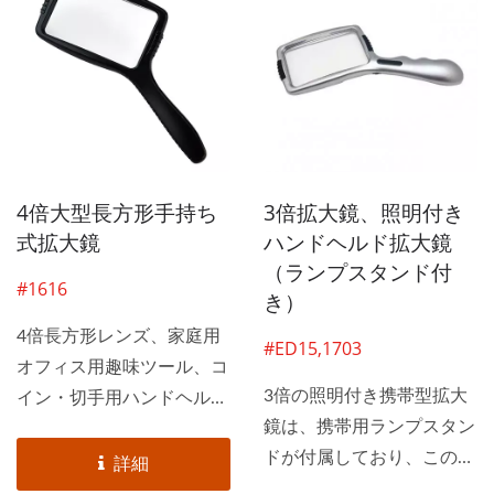
4倍大型長方形手持ち
3倍拡大鏡、照明付き
式拡大鏡
ハンドヘルド拡大鏡
（ランプスタンド付
#1616
き）
4倍長方形レンズ、家庭用
#ED15,1703
オフィス用趣味ツール、コ
3倍の照明付き携帯型拡大
イン・切手用ハンドヘルド
鏡は、携帯用ランプスタン
読書用拡大鏡。長方形読書
ドが付属しており、この携
用拡大鏡は、人間工学に基
詳細
帯型拡大鏡を使用しない時
づいたプラスチック製ハン