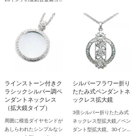
ゴールドチェーン付き（ガ
ルドメッキチェーン、ガラ
ラスレンズ＆研磨ポー
ス拡大レンズ、研磨ポーチ
チ）。このネックレス型ス
付き。シンプルなデザイン
ノーフレークペンダント拡
と最強のレンズが組み合わ
大鏡は、シンプルなデザイ
さって、幅1.5インチの美
ンと最強のレンズで、幅
しいペンダント拡大鏡が誕
1.5インチの素敵な3倍ペン
生しました。仕事、買い
ダント拡大鏡です。仕事、
物、カジュアルな集まり、
買い物、カジュアルな集ま
フォーマルなイベントにも
り、外出時、フォーマルな
ラインストーン付きク
シルバーフラワー折り
着用できます。素敵な26イ
イベントに出席する際にも
ラシックシルバー調ペ
たたみ式ペンダントネ
ンチのゴールドチェーンが
ペンダント拡大鏡を着用で
ンダントネックレス
ックレス拡大鏡
付属しています。クラシッ
きます。美しい編み込みの
（拡大鏡タイプ）
クで洗練されたデザイン
26インチのゴールドチェー
3倍シルバー折りたたみ式
は、どんな服装や場面にも
ンが付属しています。クラ
周囲に模造ダイヤモンドが
ネックレス型拡大鏡／ペン
マッチします。E-tay拡大
シックでエレガントなデザ
あしらわれたシンプルなシ
ダント型拡大鏡、30インチ
鏡ネックレスの最高のメー