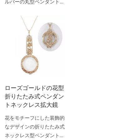
インは、どんな服装にもマ
ルバーの丸型ペンダント型
のシルバーチェーン、ガラ
カーです。
ッチします。
拡大鏡。お揃いのシルバー
スレンズ研磨ポーチ付き。
チェーン付き。倍率3倍。
花柄デザインのペンダン
レンズ直径：40mm。チェ
ト型拡大鏡が付いた折りた
ーンの長さ：660mm。仕
たみ式ブリッジバンドは、
事、買い物、カジュアルな
高齢者の読書用として、ま
集まり、フォーマルなイベ
た装飾ブローチとしても最
ントなど、様々なシーンで
適です。前面の装飾が施さ
活躍します。素敵な26イン
れた折りたたみ式ブリッジ
チのシルバーチェーンが付
はカスタマイズ可能で、
ローズゴールドの花型
属。クラシックで洗練され
OEMデザインのペンダン
折りたたみ式ペンダン
たデザインは、どんな服装
ト型拡大鏡も承っておりま
トネックレス拡大鏡
や場面にもマッチします。
す。
E-tay拡大鏡ネックレスの
花をモチーフにした装飾的
最高のメーカーです。
なデザインの折りたたみ式
ネックレス型ペンダント拡