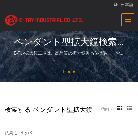
日本語
ペンダント型拡大鏡検索 |
工業用拡大鏡サプライヤー
E-Tay拡大鏡工場は、高品質の拡大鏡製品を提供し、お客
様に完璧なサービスを提供する専門メーカーです。
|E-Tay
Home
検索する ペンダント型拡大鏡
画面：
結果 1 - 9 の 9