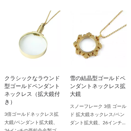
備えた完璧なアイテムで
率3倍の素敵なペンダント
す。メニュー、値札、クレ
拡大鏡が完成しました。仕
ジットカードのレシートな
事、買い物、カジュアルな
どの小さな文字も読みやす
集まり、外出時、フォーマ
く、目立たない装飾的なネ
ルなイベントなど、あらゆ
ックレス型拡大鏡は、一日
るシーンで着用できます。
を通してちょっとした助け
美しい編み込みデザインの
が必要な方に最適な拡大鏡
26インチのゴールドチェー
です。
ンが付属。ティアドロップ
クラシックなラウンド
雪の結晶型ゴールドペ
型のゴールドペンダント拡
型ゴールドペンダント
ンダントネックレス拡
大鏡は、ファッション性と
ネックレス（拡大鏡付
大鏡
利便性を兼ね備えた完璧な
き）
アイテムです。
スノーフレーク 3倍 ゴール
3倍ゴールドネックレス拡
ド 拡大鏡ネックレス/ペン
大鏡/ペンダント拡大鏡、
ダント拡大鏡、26インチの
26インチの亜鉛合金製ゴー