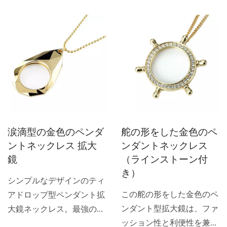
ンズ。ヴィンテージマット
があるときに便利です。亀
仕上げの鉄製。31インチの
の甲羅模様のネックレス型
メタルチェーンネックレ
拡大鏡の全長は660mmで
ス。装飾的なペンダント拡
す。拡大レンズの直径は
大鏡は、お気に入りの服装
30mmで、小さな文字を少
を引き立てるために首に着
なくとも3倍に拡大するの
用できる素晴らしいアクセ
に非常に優れています。こ
サリーです。ネックレスペ
の亀の甲羅模様のネックレ
ンダント拡大鏡は、周囲に
ス型ペンダント拡大鏡は、
涙滴型の金色のペンダ
舵の形をした金色のペ
ダイヤモンドが埋め込まれ
家族、友人、同僚、または
ントネックレス 拡大
ンダントネックレス
た円形で、さまざまな色の
かさばる老眼鏡を持ち歩き
鏡
（ラインストーン付
ラッカー仕上げの2-in-1機
たくない人への素晴らしい
き）
能ペンダント拡大ネックレ
贈り物になります。
シンプルなデザインのティ
スで、値札を読むのに最適
この舵の形をした金色のペ
アドロップ型ペンダント拡
です。
ンダント型拡大鏡は、ファ
大鏡ネックレス。最強のレ
ッション性と利便性を兼ね
ンズで、幅1.25インチ、倍