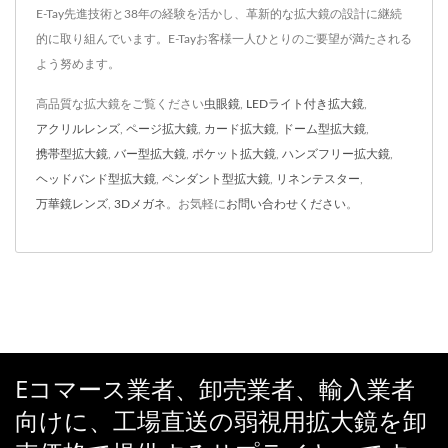
E-Tay先進技術と38年の経験を活かし、革新的な拡大鏡の設計に継続
的に取り組んでいます。E-Tayお客様一人ひとりのご要望が満たされる
よう努めます。
高品質な拡大鏡をご覧ください
虫眼鏡
,
LEDライト付き拡大鏡
,
アクリルレンズ
,
ページ拡大鏡
,
カード拡大鏡
,
ドーム型拡大鏡
,
携帯型拡大鏡
,
バー型拡大鏡
,
ポケット拡大鏡
,
ハンズフリー拡大鏡
,
ヘッドバンド型拡大鏡
,
ペンダント型拡大鏡
,
リネンテスター
,
万華鏡レンズ
,
3Dメガネ
。お気軽に
お問い合わせください
。
Eコマース業者、卸売業者、輸入業者
向けに、工場直送の弱視用拡大鏡を卸