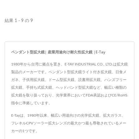
大鏡、3倍拡大鏡。この折
りたたみ式ペンダント拡大
結果 1 - 9 の 9
鏡ネックレスは、お気に入
りの服装を引き立てる素敵
なアクセサリーです。ちな
みに、このネックレス型ペ
ペンダント型拡大鏡| 産業用途向け耐久性拡大鏡 |E-Tay
ンダント拡大鏡は、3倍の
1980年から台湾に拠点を置き、E-TAY INDUSTRIAL CO., LTD.は拡大鏡
倍率レンズを備えており、
製品のメーカーです。ペンダント型拡大鏡ライト付き拡大鏡、日食メ
高齢者の方でも小さな値札
ガネ、子供用拡大鏡、ドーム型拡大鏡、読書用拡大鏡、ハンズフリー
を読むのに最適です。
拡大鏡、手持ち式拡大鏡、ヘッドバンド型拡大鏡など、幅広い種類の
拡大鏡を取り扱っており、光学業界においてFDA承認およびCE/RoHS
指令に準拠しています。
E-Tayは、1980年以来、幅広い用途向けの光学拡大鏡、拡大ガラス、
フレネルCPVソーラー拡大レンズの最大かつ最も尊敬されているメー
カーの1つです。