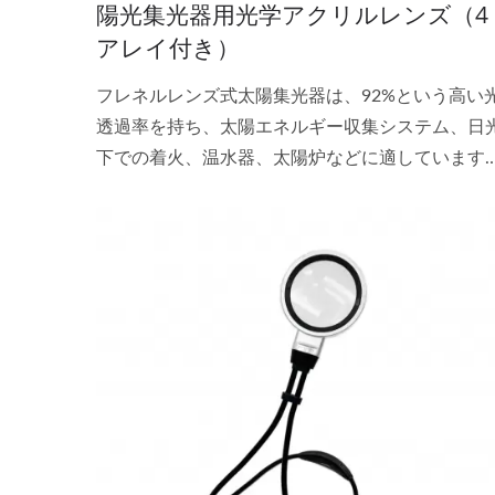
陽光集光器用光学アクリルレンズ（4
アレイ付き）
フレネルレンズ式太陽集光器は、92%という高い
透過率を持ち、太陽エネルギー収集システム、日
下での着火、温水器、太陽炉などに適しています
赤外線センサー（PIR）フレネルレンズは、光を集
光する能力に優れており、太陽集光器やLED照明
広く使用されています。E-TAY当社は40年近くに
たり、専門的な製造・設計実績を持ち、特注品も
っております。お客様にお選びいただけるよう、
品質かつ競争力のある価格の製品を多数ご用意し
おります。