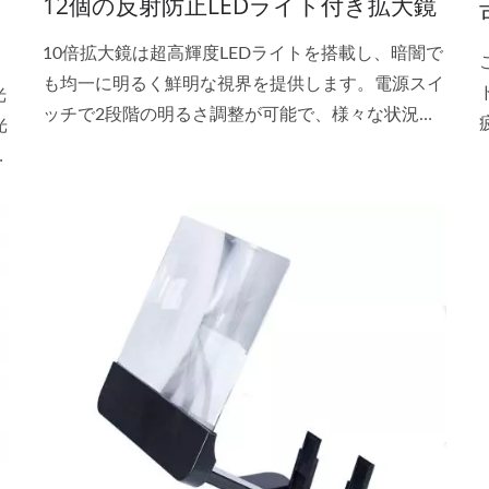
12個の反射防止LEDライト付き拡大鏡
10倍拡大鏡は超高輝度LEDライトを搭載し、暗闇で
も均一に明るく鮮明な視界を提供します。電源スイ
光
ッチで2段階の明るさ調整が可能で、様々な状況に
光
最適な明るさを選択できます。
。
に
わ
承
高
て