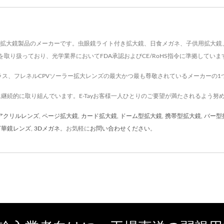
 CO., LTD.は拡大鏡製品のメーカーです。虫眼鏡ライト付き拡大鏡、日食メガネ、子
取り扱っており、光学業界においてFDA承認およびCE/RoHS指令に準拠していま
大ガラス、フレネルCPVソーラー拡大レンズの最大かつ最も尊敬されているメーカーの1
計に継続的に取り組んでいます。E-Tayお客様一人ひとりのご要望が満たされるよう努
アクリルレンズ
,
ページ拡大鏡
,
カード拡大鏡
,
ドーム型拡大鏡
,
携帯型拡大鏡
,
バー型
万華鏡レンズ
,
3Dメガネ
。お気軽に
お問い合わせください
。