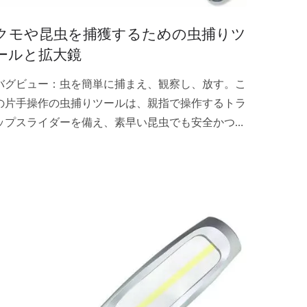
クモや昆虫を捕獲するための虫捕りツ
ールと拡大鏡
バグビュー：虫を簡単に捕まえ、観察し、放す。こ
の片手操作の虫捕りツールは、親指で操作するトラ
ップスライダーを備え、素早い昆虫でも安全かつ人
道的に捕獲できます。内蔵の5倍クリスタルクリア
アクリルレンズで標本を詳細に観察し、その後自然
に放してください。将来の昆虫学者や好奇心旺盛な
子供に最適です！寸法：31...