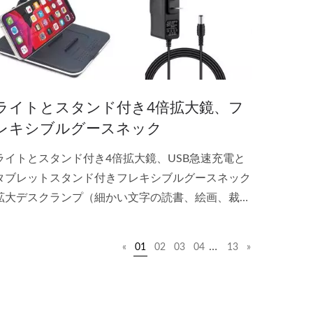
ライトとスタンド付き4倍拡大鏡、フ
レキシブルグースネック
ライトとスタンド付き4倍拡大鏡、USB急速充電と
タブレットスタンド付きフレキシブルグースネック
拡大デスクランプ（細かい文字の読書、絵画、裁
縫、工芸、細かい作業用）
…
«
01
02
03
04
13
»