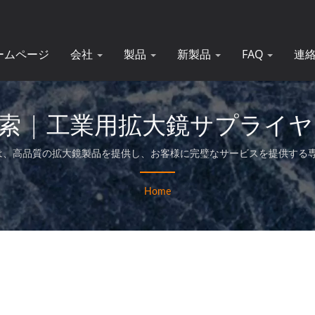
ームページ
会社
製品
新製品
FAQ
連
 | 工業用拡大鏡サプライヤー 
工場は、高品質の拡大鏡製品を提供し、お客様に完璧なサービスを提供する
Home