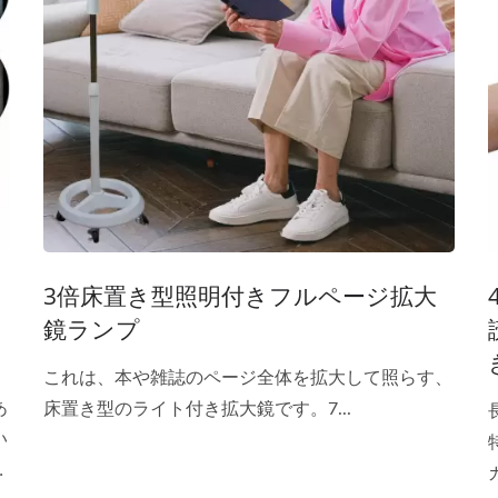
3倍床置き型照明付きフルページ拡大
鏡ランプ
これは、本や雑誌のページ全体を拡大して照らす、
あ
床置き型のライト付き拡大鏡です。7...
い
優