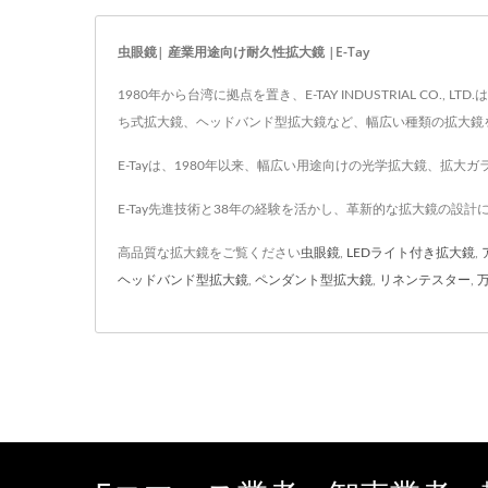
虫眼鏡| 産業用途向け耐久性拡大鏡 |E-Tay
1980年から台湾に拠点を置き、E-TAY INDUSTRIAL
ち式拡大鏡、ヘッドバンド型拡大鏡など、幅広い種類の拡大鏡を
E-Tayは、1980年以来、幅広い用途向けの光学拡大鏡、拡
E-Tay先進技術と38年の経験を活かし、革新的な拡大鏡の設
高品質な拡大鏡をご覧ください
虫眼鏡
,
LEDライト付き拡大鏡
,
ヘッドバンド型拡大鏡
,
ペンダント型拡大鏡
,
リネンテスター
,