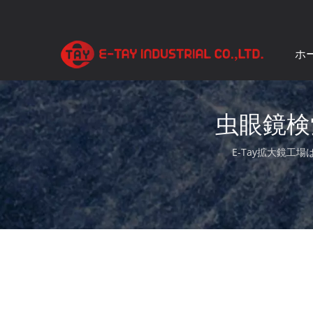
ホ
虫眼鏡検索
E-Tay拡大鏡