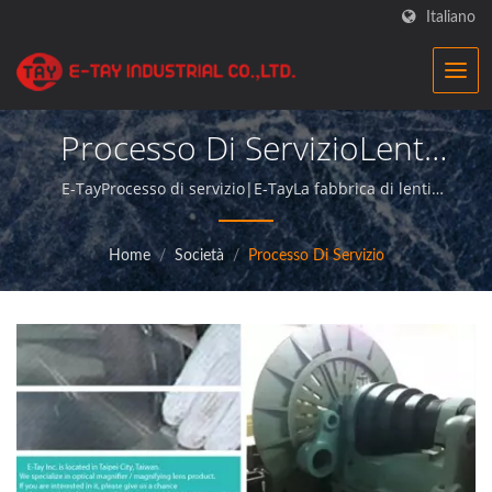
Italiano
Processo Di ServizioLenti
D'ingrandimento
E-TayProcesso di servizio|E-TayLa fabbrica di lenti
d'ingrandimento è un produttore professionale che
Industriali Di Alta Qualità
offre prodotti di qualità superiore e fornisce un
Home
/
Società
/
Processo Di Servizio
Prodotte A Taiwan -
servizio impeccabile ai propri clienti.
Approvate Dalla FDA |E-
Tay