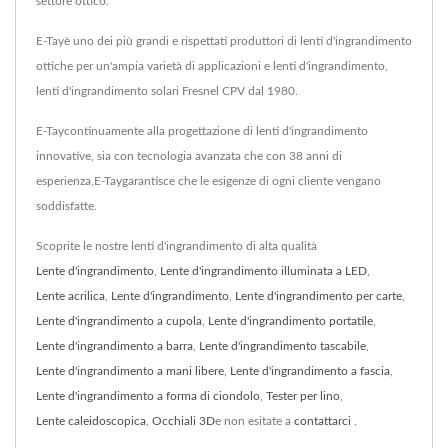
settore ottico.
E-Tayè uno dei più grandi e rispettati produttori di lenti d'ingrandimento
ottiche per un'ampia varietà di applicazioni e lenti d'ingrandimento,
lenti d'ingrandimento solari Fresnel CPV dal 1980.
E-Taycontinuamente alla progettazione di lenti d'ingrandimento
innovative, sia con tecnologia avanzata che con 38 anni di
esperienza,E-Taygarantisce che le esigenze di ogni cliente vengano
soddisfatte.
Scoprite le nostre lenti d'ingrandimento di alta qualità
Lente d'ingrandimento
,
Lente d'ingrandimento illuminata a LED
,
Lente acrilica
,
Lente d'ingrandimento
,
Lente d'ingrandimento per carte
,
Lente d'ingrandimento a cupola
,
Lente d'ingrandimento portatile
,
Lente d'ingrandimento a barra
,
Lente d'ingrandimento tascabile
,
Lente d'ingrandimento a mani libere
,
Lente d'ingrandimento a fascia
,
Lente d'ingrandimento a forma di ciondolo
,
Tester per lino
,
Lente caleidoscopica
,
Occhiali 3D
e non esitate a
contattarci
.