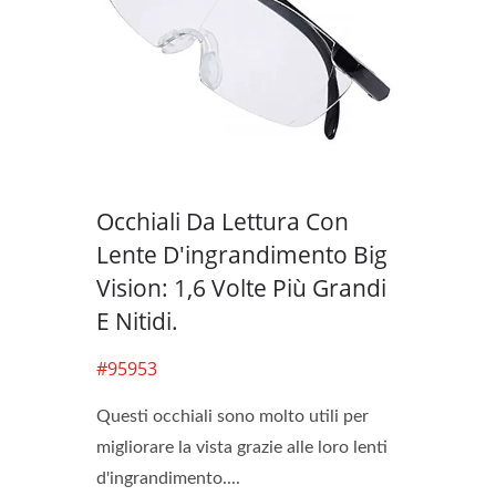
Lente D'ingrandimento A LED
S
3X Per La Lettura Di Pagine
D'i
Occhiali Da Lettura Con
Lente D'ingrandimento Big
Vision: 1,6 Volte Più Grandi
E Nitidi.
#95953
Questi occhiali sono molto utili per
migliorare la vista grazie alle loro lenti
d'ingrandimento....