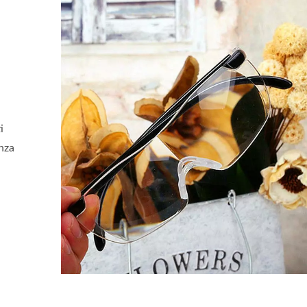
i
anza