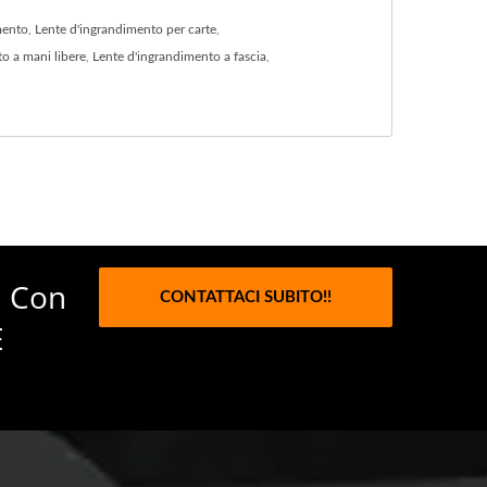
mento
,
Lente d'ingrandimento per carte
,
o a mani libere
,
Lente d'ingrandimento a fascia
,
, Con
CONTATTACI SUBITO!!
E