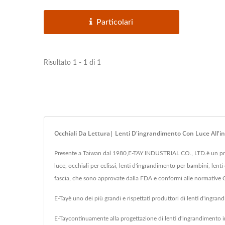
Particolari
Risultato 1 - 1 di 1
Occhiali Da Lettura| Lenti D'ingrandimento Con Luce All'i
Presente a Taiwan dal 1980,E-TAY INDUSTRIAL CO., LTD.è un prod
luce, occhiali per eclissi, lenti d'ingrandimento per bambini, lent
fascia, che sono approvate dalla FDA e conformi alle normative 
E-Tayè uno dei più grandi e rispettati produttori di lenti d'ingra
E-Taycontinuamente alla progettazione di lenti d'ingrandimento i