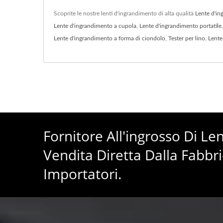
Scoprite le nostre lenti d'ingrandimento di alta qualità
Lente d'i
Lente d'ingrandimento a cupola
,
Lente d'ingrandimento portatile
Lente d'ingrandimento a forma di ciondolo
,
Tester per lino
,
Lente
Fornitore All'ingrosso Di L
Vendita Diretta Dalla Fabbri
Importatori.