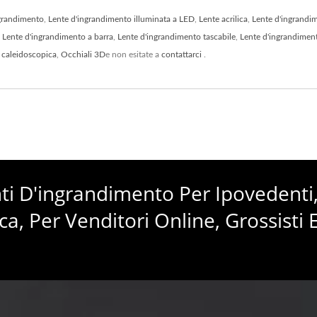
ngrandimento
,
Lente d'ingrandimento illuminata a LED
,
Lente acrilica
,
Lente d'ingrandi
,
Lente d'ingrandimento a barra
,
Lente d'ingrandimento tascabile
,
Lente d'ingrandiment
 caleidoscopica
,
Occhiali 3D
e non esitate a
contattarci
.
enti D'ingrandimento Per Ipovedenti
ca, Per Venditori Online, Grossisti 