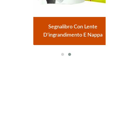
A LED
Segnalibro Con Lente
Lent
agine
D'ingrandimento E Nappa
3X 