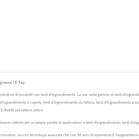
ngrosso |E-Tay
uttore di prodotti con lenti d'ingrandimento. La sua vasta gamma di lenti d'ingran
i d'ingrandimento a cupola, lenti d'ingrandimento da lettura, lenti d'ingrandimento a man
CE/RoHS nel settore ottico.
ndimento ottiche per un'ampia varietà di applicazioni e lenti d'ingrandimento, lenti d'i
nnovative, sia con tecnologia avanzata che con 38 anni di esperienza,E-Taygarantisce c