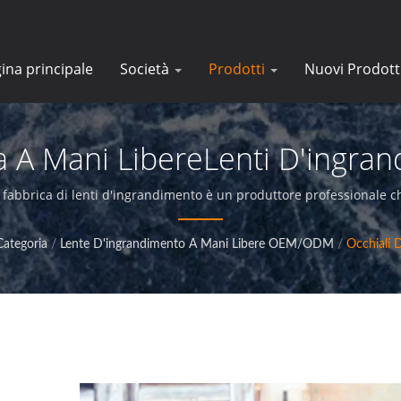
ina principale
Società
Prodotti
Nuovi Prodott
a A Mani LibereLenti D'ingra
Precisione Per Aziende |E-Ta
fabbrica di lenti d'ingrandimento è un produttore professionale ch
servizio impeccabile ai propri clienti.
Categoria
/
Lente D'ingrandimento A Mani Libere OEM/ODM
/
Occhiali 