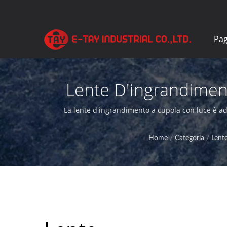
Pag
Lente D'ingrandimen
Supporto LuminosoL
La lente d'ingrandimento a cupola con luce è ad
produttore professionale
Home
/
Categoria
/
Lent