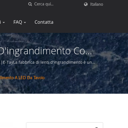
Italiano
i
FAQ
Contatta
 D'ingrandimento Con
e Di Precisione Per
.|E-TayLa fabbrica di lenti d'ingrandimento è un
cabile ai nostri clienti.
ndimento A LED Da Tavolo