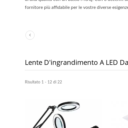
fornitore più affidabile per le vostre diverse esigenz
Lente D'ingrandimento A LED Da
Lente D'ingrandimento A LED
S
3X Per La Lettura Di Pagine
D'i
Risultato 1 - 12 di 22