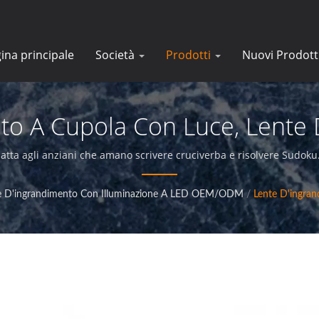
ina principale
Società
Prodotti
Nuovi Prodott
to A Cupola Con Luce, Lente
enti D'ingrandimento Ottich
atta agli anziani che amano scrivere cruciverba e risolvere Sudoku
 che offre prodotti di qualità superiore e fornisce un servizio impec
Aziende |E-Tay
e D'ingrandimento Con Illuminazione A LED OEM/ODM
/
Lente D'ingra