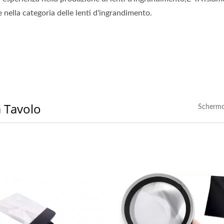
e nella categoria delle lenti d'ingrandimento.
 Tavolo
Schermo
egnalibro Con Lente
Lente D'ingrandimento 
ngrandimento E Nappa
3X Per La Lettura Di P