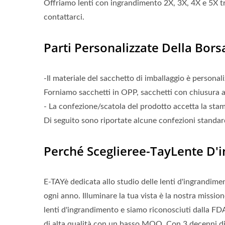
Offriamo lenti con ingrandimento 2X, 3X, 4X e 5X tra
contattarci.
Parti Personalizzate Della Bors
-Il materiale del sacchetto di imballaggio è personali
Forniamo sacchetti in OPP, sacchetti con chiusura a 
- La confezione/scatola del prodotto accetta la stam
Di seguito sono riportate alcune confezioni standar
Perché Sceglieree-TayLente D'
E-TAYè dedicata allo studio delle lenti d'ingrandim
ogni anno. Illuminare la tua vista è la nostra missio
lenti d'ingrandimento e siamo riconosciuti dalla F
di alta qualità con un basso MOQ. Con 3 decenni di 