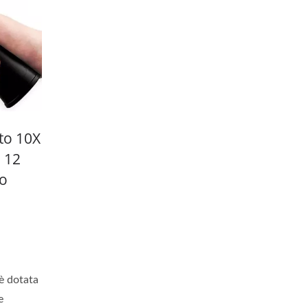
to 10X
 12
to
è dotata
e