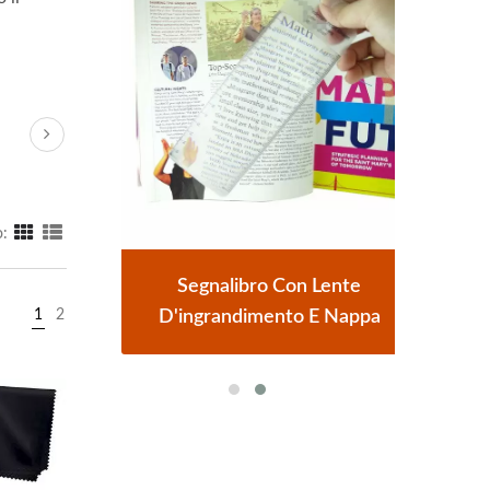
:
A LED
Segnalibro Con Lente
Lent
agine
D'ingrandimento E Nappa
3X 
1
2