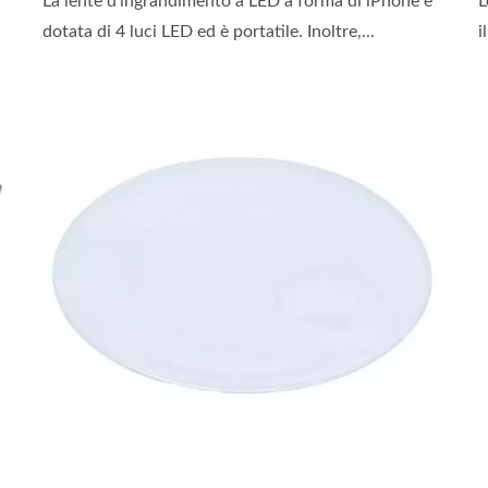
La lente d'ingrandimento a LED a forma di iPhone è
L
dotata di 4 luci LED ed è portatile. Inoltre,...
i