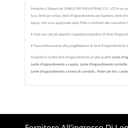
Presente a Taiwan dal 1980,E-TAY INDUSTRIAL CO., LTD.è un prod
luce, lenti per eclissi, lenti d'ingrandimento per bambini, lenti d
fascia, che sono approvate dalla FDA e conformi alle normative 
E-Tayè uno dei più grandi e rispettati produttori di lenti d'ingra
E-Taycontinuamente alla progettazione di lenti d'ingrandimento i
Scoprite le nostre lenti d'ingrandimento di alta qualità
Lente d'i
Lente d'ingrandimento a cupola
,
Lente d'ingrandimento portatile
Lente d'ingrandimento a forma di ciondolo
,
Tester per lino
,
Lente
Fornitore All'ingrosso Di L