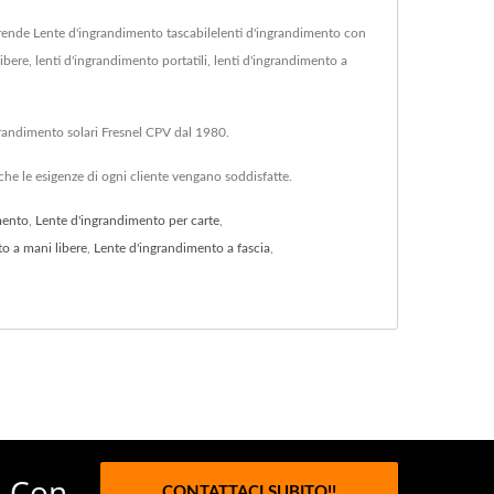
ende Lente d'ingrandimento tascabilelenti d'ingrandimento con
ibere, lenti d'ingrandimento portatili, lenti d'ingrandimento a
ngrandimento solari Fresnel CPV dal 1980.
he le esigenze di ogni cliente vengano soddisfatte.
mento
,
Lente d'ingrandimento per carte
,
o a mani libere
,
Lente d'ingrandimento a fascia
,
, Con
CONTATTACI SUBITO!!