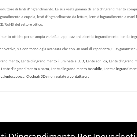
uttore di lenti d'ingrandimento. La sua vasta gamma di lenti d'ingrandimento compr
'ingrandimento a cupola, lenti d'ingrandimento da lettura, lenti d'ingrandimento a mani l
CE/RoHS del settore ottico.
ndimento ottiche per un'ampia varietà di applicazioni e lenti d'ingrandimento, lenti d'i
nnovative, sia con tecnologia avanzata che con 38 anni di esperienza,E-Taygarantisce c
ngrandimento
,
Lente d'ingrandimento illuminata a LED
,
Lente acrilica
,
Lente d'ingrandi
,
Lente d'ingrandimento a barra
,
Lente d'ingrandimento tascabile
,
Lente d'ingrandiment
 caleidoscopica
,
Occhiali 3D
e non esitate a
contattarci
.
enti D'ingrandimento Per Ipovedenti