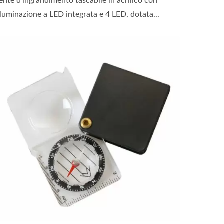
ente d'ingrandimento tascabile in acrilico con
lluminazione a LED integrata e 4 LED, dotata...