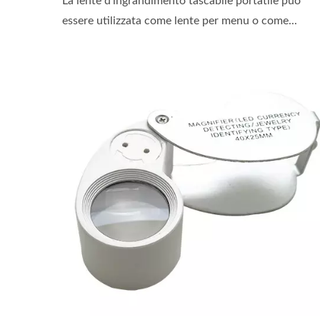
La lente d'ingrandimento tascabile portatile può
essere utilizzata come lente per menu o come...