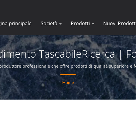
ina principale
Società
Prodotti
Nuovi Prodott
imento TascabileRicerca | Fo
ingrandimento Industriali |E-
roduttore professionale che offre prodotti di qualità superiore e fo
Home