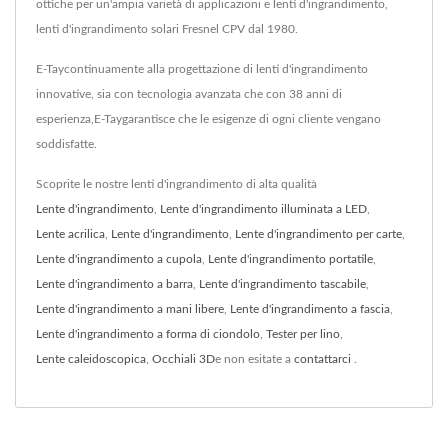
ottiche per un'ampia varietà di applicazioni e lenti d'ingrandimento,
lenti d'ingrandimento solari Fresnel CPV dal 1980.
E-Taycontinuamente alla progettazione di lenti d'ingrandimento
innovative, sia con tecnologia avanzata che con 38 anni di
esperienza,E-Taygarantisce che le esigenze di ogni cliente vengano
soddisfatte.
Scoprite le nostre lenti d'ingrandimento di alta qualità
Lente d'ingrandimento
,
Lente d'ingrandimento illuminata a LED
,
Lente acrilica
,
Lente d'ingrandimento
,
Lente d'ingrandimento per carte
,
Lente d'ingrandimento a cupola
,
Lente d'ingrandimento portatile
,
Lente d'ingrandimento a barra
,
Lente d'ingrandimento tascabile
,
Lente d'ingrandimento a mani libere
,
Lente d'ingrandimento a fascia
,
Lente d'ingrandimento a forma di ciondolo
,
Tester per lino
,
Lente caleidoscopica
,
Occhiali 3D
e non esitate a
contattarci
.