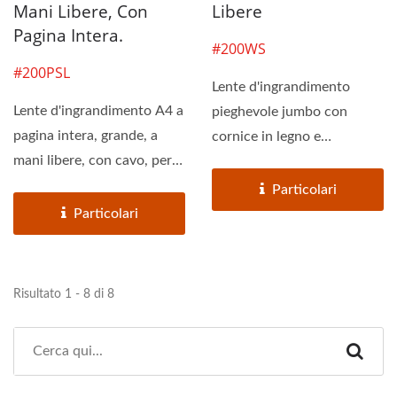
Mani Libere, Con
Libere
Pagina Intera.
#200WS
#200PSL
Lente d'ingrandimento
Lente d'ingrandimento A4 a
pieghevole jumbo con
pagina intera, grande, a
cornice in legno e
mani libere, con cavo, per
ingrandimento 3x, ideale
la lettura....
per l'uso...
Particolari
Particolari
Risultato 1 - 8 di 8