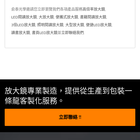
俞泰光學邀請您立即瀏覽我們各項產品服務
高倍率放大鏡
,
LED閱讀放大鏡
,
大放大鏡
,
便攜式放大鏡
,
書籍閱讀放大鏡
,
3倍LED放大鏡
,
照明閱讀放大鏡
,
大型放大鏡
,
便捷LED放大鏡
,
讀書放大鏡
,
書頁LED放大鏡
並
立即聯絡我們
.
放大鏡專業製造，提供從生產到包裝一
條龍客製化服務。
立即聯絡 !!