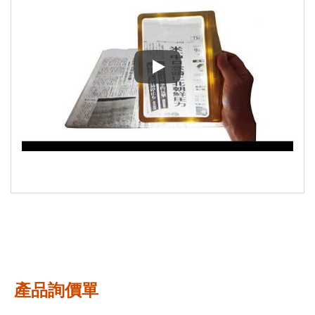
3倍LED書頁型放大鏡 書頁LE