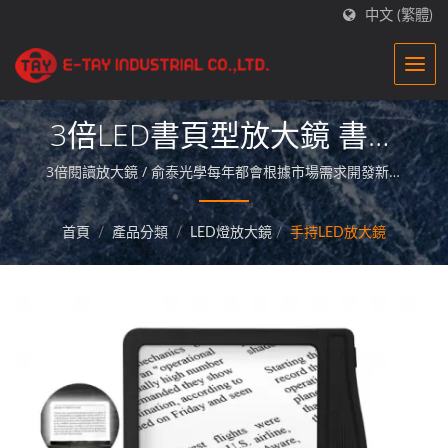
中文 (繁體)
3倍LED書頁型放大鏡 書頁
LED型閱讀放大鏡 3倍LED
3倍閱讀放大鏡 / 俞泰光學每年都會根據市場需求開發新型
的放大鏡！不僅擁有研發能力外還能提供放大鏡客製化服
閱讀放大鏡 書頁LED放大鏡
務！為您打造獨一無二的放大鏡！
首頁
/
產品分類
/
LED燈放大鏡
/
手持LED放大鏡
閱讀用放大鏡 全版面LED閱
讀放大鏡