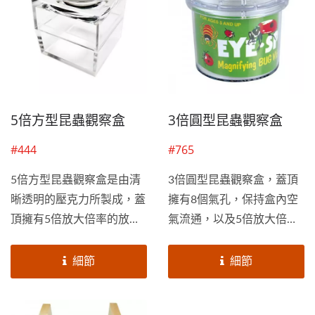
5倍方型昆蟲觀察盒
3倍圓型昆蟲觀察盒
#444
#765
5倍方型昆蟲觀察盒是由清
3倍圓型昆蟲觀察盒，蓋頂
晰透明的壓克力所製成，蓋
擁有8個氣孔，保持盒內空
頂擁有5倍放大倍率的放大
氣流通，以及5倍放大倍率
鏡，適合觀察昆蟲、植物、
的放大鏡，適合觀察昆蟲、
石頭、硬幣、郵票等，也可
植物、石頭、硬幣、郵票
細節
細節
以當作標本收藏盒，是喜愛
等，也可以當作標本收藏
觀察的您的最佳幫手！俞泰
盒，清晰透明的壓克力材質