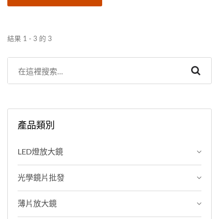
讓觀察也可以很有質感，適
合喜愛觀察的您，俞泰提供
客製化服務，歡迎大量採
結果 1 - 3 的 3
購！
產品類別
LED燈放大鏡
光學鏡片批發
薄片放大鏡