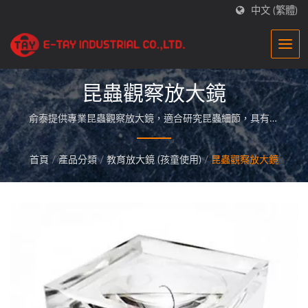
中文 (繁體)
昆蟲觀察放大鏡
俞泰提供專業昆蟲觀察放大鏡，適合研究昆蟲細節，具有高
放大倍率與清晰度，讓觀察更精確。 / 俞泰光學每年都會根
據市場需求開發新型的放大鏡！不僅擁有研發能力外還能提
首頁
/
產品分類
/
教育放大鏡 (孩童使用)
/
昆蟲觀察放大鏡
供放大鏡客製化服務！為您打造獨一無二的放大鏡！