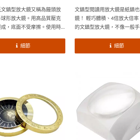
紙文鎮型放大鏡又稱為饅頭放
文鎮型閱讀用放大鏡是紙鎮也
半球形放大鏡。用高品質壓克
鏡！ 輕巧體積、4倍放大倍
製成，底面不受摩擦。使用時
的文鎮型放大鏡，不像一般手
在紙面上，既可做放大鏡，又
大鏡，可能因為手的抖動導致
用，同時又能是辦公桌上的精
動而傷眼。 透明壓克力材質，輕便又
細節
細節
品。俞泰光學文鎮放大鏡在美
安全，耐用不易損壞，更棒的
本非常熱銷，俞泰提供客製化
光率，能讓周邊光線能進入！
歡迎大量採購！
非常地舒適！