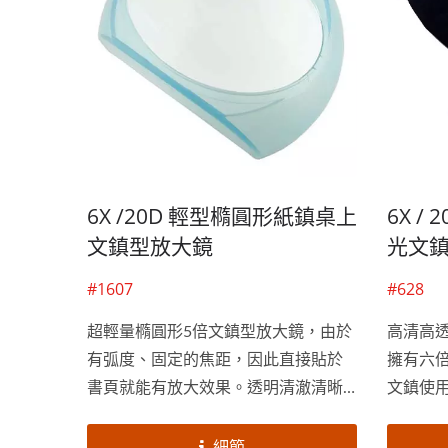
6X /20D 輕型橢圓形紙鎮桌上
6X /
文鎮型放大鏡
光文
#1607
#628
超輕量橢圓形5倍文鎮型放大鏡，由於
高清高
有弧度、固定的焦距，因此直接貼於
擁有六
書頁就能有放大效果。透明清澈清晰
文鎮使
的壓克力透鏡，搭配青藍色的外框，
在於底
可以作為居家或辦公室裝飾擺設。俞
細部皮
細節