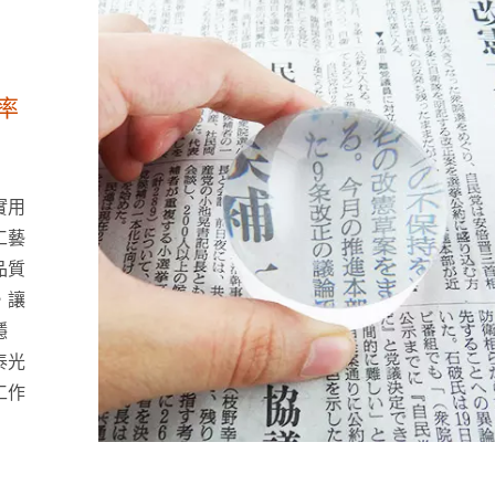
率
實用
工藝
品質
，讓
穩
泰光
工作