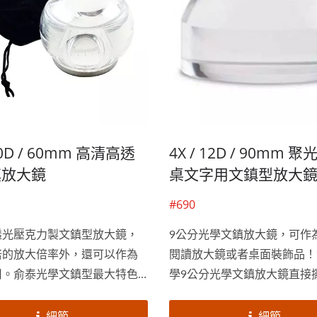
 20D / 60mm 高清高透
4X / 12D / 90mm 
鎮放大鏡
桌文字用文鎮型放大
#690
透光壓克力製文鎮型放大鏡，
9公分光學文鎮放大鏡，可作
倍的放大倍率外，還可以作為
閱讀放大鏡或者桌面裝飾品！
用。俞泰光學文鎮型最大特色
學9公分光學文鎮放大鏡直接
部有尺規刻度，適合用於觀看
上即可有放大效果，不需要一
膚、X光片等專業用途。俞泰提
著對焦距，閱讀書報時也不必
細節
細節