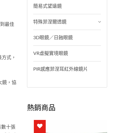
簡易式望遠鏡
特殊菲涅爾透鏡
達到最佳
3D眼鏡／日蝕眼鏡
VR虛擬實境眼鏡
裝方式，
PIR感應菲涅耳紅外線鏡片
大鏡，協
熱銷商品
有數十張