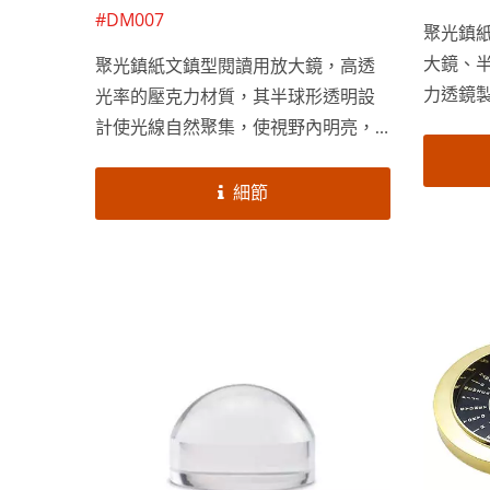
#DM007
聚光鎮
大鏡、
聚光鎮紙文鎮型閱讀用放大鏡，高透
力透鏡
光率的壓克力材質，其半球形透明設
直接放
計使光線自然聚集，使視野內明亮，
能鎮紙
因次看得很清楚、很清晰，俞泰光學9
緻裝飾
公分光學文鎮放大鏡很適合長時間閱
細節
國、日
讀使用！焦距固定，可單手操作，使
服務，
用上非常方便。俞泰提供客製化服
務，歡迎大量採購！