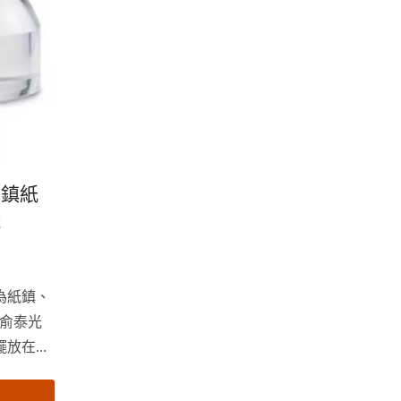
聚光鎮紙
鏡
為紙鎮、
俞泰光
擺放在桌
直手拿
一直移