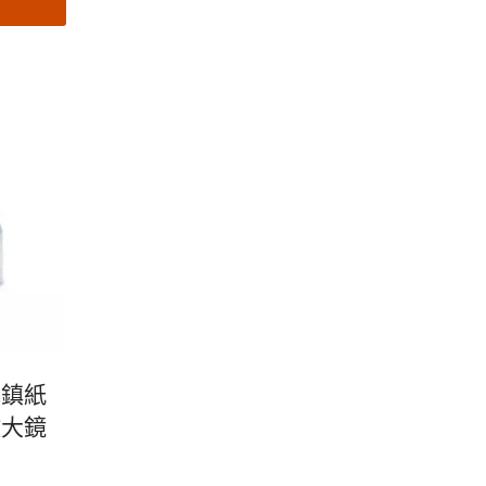
報紙、
。俞泰
購！
聚光鎮紙
放大鏡