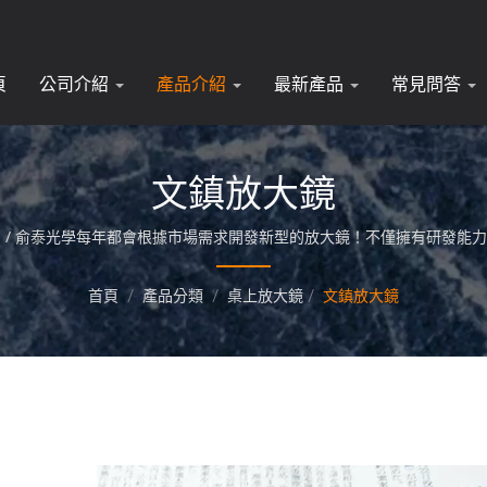
頁
公司介紹
產品介紹
最新產品
常見問答
文鎮放大鏡
 / 俞泰光學每年都會根據市場需求開發新型的放大鏡！不僅擁有研發能
大鏡！
首頁
/
產品分類
/
桌上放大鏡
/
文鎮放大鏡