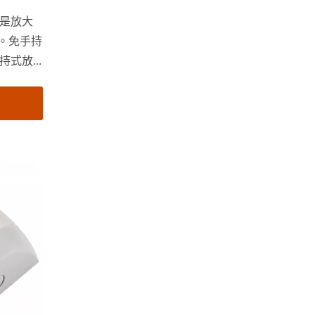
是放大
率。免手持
持式放
焦距變
是高透
閱讀上