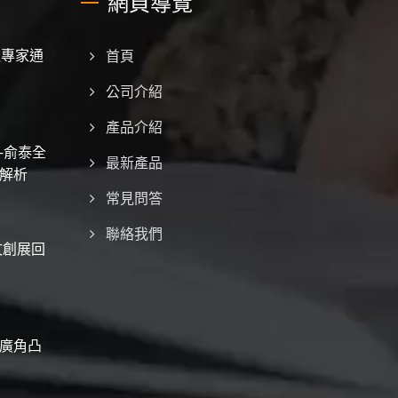
網頁導覽
造專家通
首頁
公司介紹
產品介紹
-俞泰全
最新產品
解析
常見問答
聯絡我們
文創展回
廣角凸
！