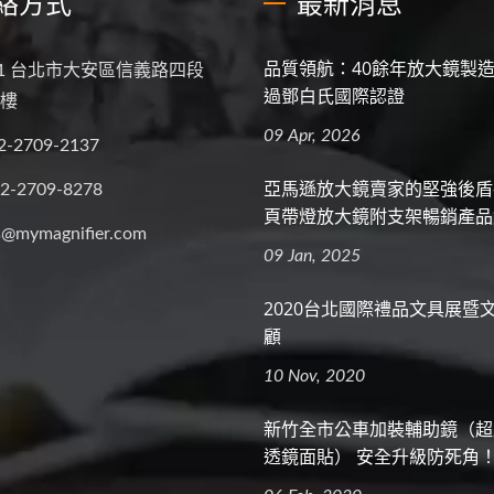
絡方式
最新消息
品質領航：40餘年放大鏡製
81 台北市大安區信義路四段
過鄧白氏國際認證
2樓
09 Apr, 2026
2-2709-2137
亞馬遜放大鏡賣家的堅強後盾
-2-2709-8278
頁帶燈放大鏡附支架暢銷產品
s@mymagnifier.com
09 Jan, 2025
2020台北國際禮品文具展暨
顧
10 Nov, 2020
新竹全市公車加裝輔助鏡（超
透鏡面貼） 安全升級防死角