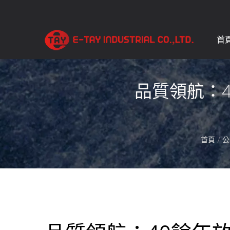
首
品質領航：
首頁
/
公