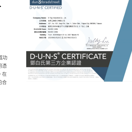
放
成功
用憑
。在
的合