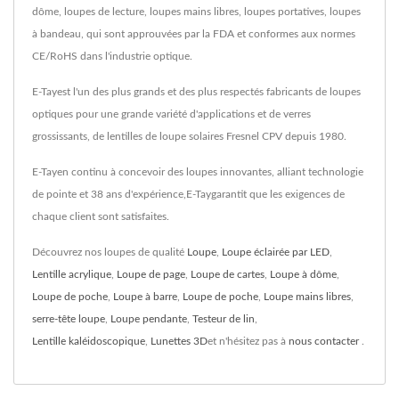
dôme, loupes de lecture, loupes mains libres, loupes portatives, loupes
à bandeau, qui sont approuvées par la FDA et conformes aux normes
CE/RoHS dans l'industrie optique.
E-Tayest l'un des plus grands et des plus respectés fabricants de loupes
optiques pour une grande variété d'applications et de verres
grossissants, de lentilles de loupe solaires Fresnel CPV depuis 1980.
E-Tayen continu à concevoir des loupes innovantes, alliant technologie
de pointe et 38 ans d'expérience,E-Taygarantit que les exigences de
chaque client sont satisfaites.
Découvrez nos loupes de qualité
Loupe
,
Loupe éclairée par LED
,
Lentille acrylique
,
Loupe de page
,
Loupe de cartes
,
Loupe à dôme
,
Loupe de poche
,
Loupe à barre
,
Loupe de poche
,
Loupe mains libres
,
serre-tête loupe
,
Loupe pendante
,
Testeur de lin
,
Lentille kaléidoscopique
,
Lunettes 3D
et n'hésitez pas à
nous contacter
.