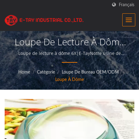
Français
Loupe De Lecture À Dôme
6X| Loupes Avec Éclairage
Loupe de lecture à dôme 6X|E-TayNotre usine de
loupes est un fabricant professionnel qui propose des
En Gros |E-Tay
loupes de qualité supérieure et offre un service
Home
/
Catégorie
/
Loupe De Bureau OEM/ODM
/
irréprochable à ses clients.
Loupe À Dôme