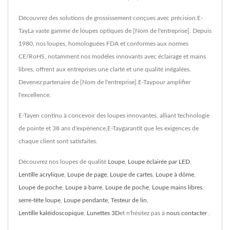
Découvrez des solutions de grossissement conçues avec précision.E-
TayLa vaste gamme de loupes optiques de [Nom de l'entreprise]. Depuis
1980, nos loupes, homologuées FDA et conformes aux normes
CE/RoHS, notamment nos modèles innovants avec éclairage et mains
libres, offrent aux entreprises une clarté et une qualité inégalées.
Devenez partenaire de [Nom de l'entreprise].E-Taypour amplifier
l'excellence.
E-Tayen continu à concevoir des loupes innovantes, alliant technologie
de pointe et 38 ans d'expérience,E-Taygarantit que les exigences de
chaque client sont satisfaites.
Découvrez nos loupes de qualité
Loupe
,
Loupe éclairée par LED
,
Lentille acrylique
,
Loupe de page
,
Loupe de cartes
,
Loupe à dôme
,
Loupe de poche
,
Loupe à barre
,
Loupe de poche
,
Loupe mains libres
,
serre-tête loupe
,
Loupe pendante
,
Testeur de lin
,
Lentille kaléidoscopique
,
Lunettes 3D
et n'hésitez pas à
nous contacter
.