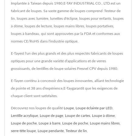
Implantée à Taïwan depuis 1980,E-TAY INDUSTRIAL CO., LTD.est un
fabricant de loupes. Sa vaste gamme de loupes comprend :Testeur de
lin, loupes avec lumière, lunettes d'éclipse, loupes pour enfants, loupes
à dôme, loupes de lecture, loupes mains libres, loupes portatives,
loupes à bandeau, qui sont approuvées par la FDA et conformes aux
normes CE/RoHS dans l'industrie optique.
E-Tayest l'un des plus grands et des plus respectés fabricants de loupes
optiques pour une grande variété d'applications et de verres
grossissants, de lentilles de loupe solaires Fresnel CPV depuis 1980.
E-Tayen continu à concevoir des loupes innovantes, alliant technologie
de pointe et 38 ans d'expérience,E-Taygarantit que les exigences de
chaque client sont satisfaites.
Découvrez nos loupes de qualité
Loupe
,
Loupe éclairée par LED
,
Lentille acrylique
,
Loupe de page
,
Loupe de cartes
,
Loupe à dôme
,
Loupe de poche
,
Loupe à barre
,
Loupe de poche
,
Loupe mains libres
,
serre-tête loupe
,
Loupe pendante
,
Testeur de lin
,