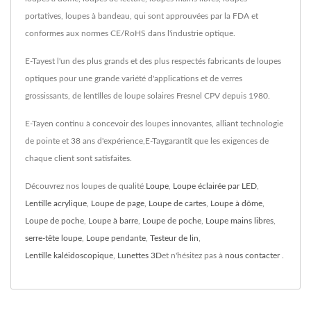
portatives, loupes à bandeau, qui sont approuvées par la FDA et
conformes aux normes CE/RoHS dans l'industrie optique.
E-Tayest l'un des plus grands et des plus respectés fabricants de loupes
optiques pour une grande variété d'applications et de verres
grossissants, de lentilles de loupe solaires Fresnel CPV depuis 1980.
E-Tayen continu à concevoir des loupes innovantes, alliant technologie
de pointe et 38 ans d'expérience,E-Taygarantit que les exigences de
chaque client sont satisfaites.
Découvrez nos loupes de qualité
Loupe
,
Loupe éclairée par LED
,
Lentille acrylique
,
Loupe de page
,
Loupe de cartes
,
Loupe à dôme
,
Loupe de poche
,
Loupe à barre
,
Loupe de poche
,
Loupe mains libres
,
serre-tête loupe
,
Loupe pendante
,
Testeur de lin
,
Lentille kaléidoscopique
,
Lunettes 3D
et n'hésitez pas à
nous contacter
.