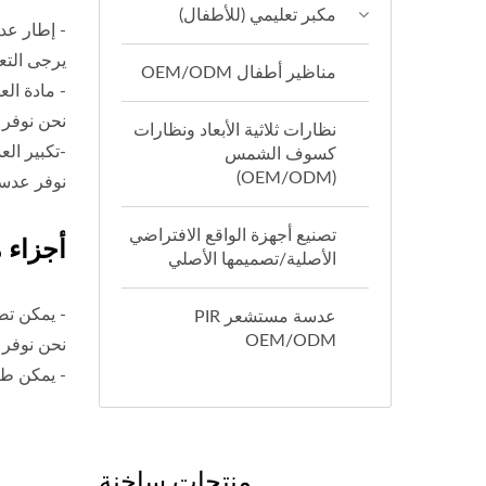
مكبر تعليمي (للأطفال)
- إطار عد
يرجى التع
مناظير أطفال OEM/ODM
- مادة ال
نحن نوفر ا
نظارات ثلاثية الأبعاد ونظارات
-تكبير ال
كسوف الشمس
(OEM/ODM)
نوفر عدسات تكبير 4X و6X و8X و10X و20X لتختار منها ما ينا
تصنيع أجهزة الواقع الافتراضي
أجزاء 
الأصلية/تصميمها الأصلي
- يمكن تص
عدسة مستشعر PIR
OEM/ODM
نحن نوفر 
- يمكن ط
منتجات ساخنة