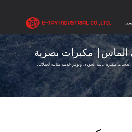
سية
 الماس| مكبرات بصرية