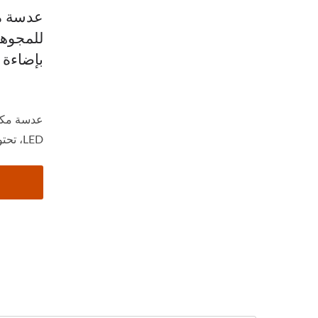
عدسة م
بإضاءة LED و UV
عدسة مكب
LED، تحتوي على مصباحين...