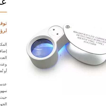
عد
توفر
لرؤ
المك
إضافي
العدس
وعدس
أو ت
عدسة
سهول
الجو