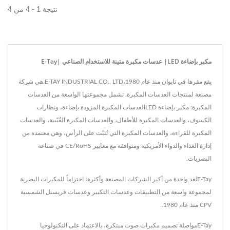
نتيجة 1 - 4 من 4
مكبر بإضاءة LED| عدسات مكبرة متينة للاستخدام الصناعي |E-Tay
يقع مقرها في تايوان منذ عام 1980،E-TAY INDUSTRIAL CO., LTD.هي شركة
مصنعة لمنتجات العدسات المكبرة. تشمل مجموعتها الواسعة من العدسات
المكبرة: مكبر بإضاءة LEDالعدسات المكبرة المزودة بإضاءة، ونظارات
الكسوف، والعدسات المكبرة للأطفال، والعدسات المكبرة القُبّبية، والعدسات
المكبرة للقراءة، والعدسات المكبرة التي تُثبّت على الرأس، وهي معتمدة من
إدارة الغذاء والدواء الأمريكية ومتوافقة مع معايير CE/RoHS في صناعة
البصريات.
E-Tayتُعد واحدة من أكبر الشركات المصنعة وأكثرها احتراماً للمكبرات البصرية
لمجموعة واسعة من التطبيقات وعدسات التكبير وعدسات فريسنل الشمسية
CPV منذ عام 1980.
E-Tayمواصلة تصميم مكبرات صوت مبتكرة، بالاعتماد على التكنولوجيا