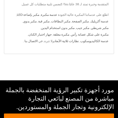
المتقدمة وخبرة تمتد لـ 38 عامًا،E-Tayيضمن تلبية متطلبات كل عميل.
اطلع على عدساتنا المكبرة عالية الجودة
عدسة مكبرة
,
مكبر بإضاءة LED
,
عدسة أكريليك
,
مكبر الصفحة
,
مكبر البطاقات
,
مكبر قبة
,
مكبر يدوي
,
مكبر شريطي
,
مكبر جيب
,
مكبر بدون استخدام اليدين
,
مكبرة على شكل عصابة رأس
,
مكبرة معلقة
,
جهاز اختبار الكتان
,
عدسة الكاليديوسكوب
,
نظارات ثلاثية الأبعاد
ولا تتردد في
الاتصال بنا
.
مورد أجهزة تكبير الرؤية المنخفضة بالجملة
مباشرة من المصنع لبائعي التجارة
الإلكترونية وتجار الجملة والمستوردين.