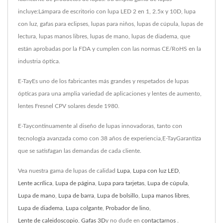
incluye:Lámpara de escritorio con lupa LED 2 en 1, 2.5x y 10D, lupa
con luz, gafas para eclipses, lupas para niños, lupas de cúpula, lupas de
lectura, lupas manos libres, lupas de mano, lupas de diadema, que
están aprobadas por la FDA y cumplen con las normas CE/RoHS en la
industria óptica.
E-TayEs uno de los fabricantes más grandes y respetados de lupas
ópticas para una amplia variedad de aplicaciones y lentes de aumento,
lentes Fresnel CPV solares desde 1980.
E-Taycontinuamente al diseño de lupas innovadoras, tanto con
tecnología avanzada como con 38 años de experiencia,E-TayGarantiza
que se satisfagan las demandas de cada cliente.
Vea nuestra gama de lupas de calidad
Lupa
,
Lupa con luz LED
,
Lente acrílica
,
Lupa de página
,
Lupa para tarjetas
,
Lupa de cúpula
,
Lupa de mano
,
Lupa de barra
,
Lupa de bolsillo
,
Lupa manos libres
,
Lupa de diadema
,
Lupa colgante
,
Probador de lino
,
Lente de caleidoscopio
,
Gafas 3D
y no dude en
contactarnos
.