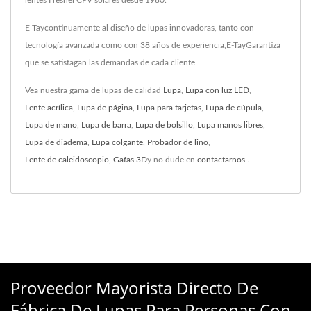
lentes Fresnel CPV solares desde 1980.
E-Taycontinuamente al diseño de lupas innovadoras, tanto con
tecnología avanzada como con 38 años de experiencia,E-TayGarantiza
que se satisfagan las demandas de cada cliente.
Vea nuestra gama de lupas de calidad
Lupa
,
Lupa con luz LED
,
Lente acrílica
,
Lupa de página
,
Lupa para tarjetas
,
Lupa de cúpula
,
Lupa de mano
,
Lupa de barra
,
Lupa de bolsillo
,
Lupa manos libres
,
Lupa de diadema
,
Lupa colgante
,
Probador de lino
,
Lente de caleidoscopio
,
Gafas 3D
y no dude en
contactarnos
.
Proveedor Mayorista Directo De
Fábrica De Lupas Para Personas Con