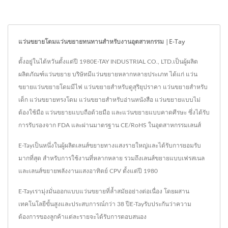
แว่นขยายโดมแว่นขยายทนทานสำหรับงานอุตสาหกรรม |E-Tay
ตั้งอยู่ในไต้หวันตั้งแต่ปี 1980E-TAY INDUSTRIAL CO., LTD.เป็นผู้ผลิต
ผลิตภัณฑ์แว่นขยาย บริษัทมีแว่นขยายหลากหลายประเภท ได้แก่ แว่น
ขยายแว่นขยายโดมมีไฟ แว่นขยายสำหรับดูสุริยุปราคา แว่นขยายสำหรับ
เด็ก แว่นขยายทรงโดม แว่นขยายสำหรับอ่านหนังสือ แว่นขยายแบบไม่
ต้องใช้มือ แว่นขยายแบบถือด้วยมือ และแว่นขยายแบบคาดศีรษะ ซึ่งได้รับ
การรับรองจาก FDA และผ่านมาตรฐาน CE/RoHS ในอุตสาหกรรมเลนส์
E-Tayเป็นหนึ่งในผู้ผลิตเลนส์ขยายทางแสงรายใหญ่และได้รับการยอมรับ
มากที่สุด สำหรับการใช้งานที่หลากหลาย รวมถึงเลนส์ขยายแบบเฟรสเนล
และเลนส์ขยายพลังงานแสงอาทิตย์ CPV ตั้งแต่ปี 1980
E-Tayเรามุ่งมั่นออกแบบแว่นขยายที่ล้ำสมัยอย่างต่อเนื่อง โดยผสาน
เทคโนโลยีขั้นสูงและประสบการณ์กว่า 38 ปีE-Tayรับประกันว่าความ
ต้องการของลูกค้าแต่ละรายจะได้รับการตอบสนอง