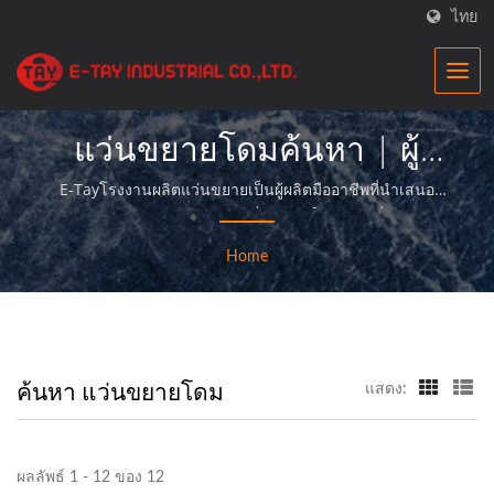
ไทย
แว่นขยายโดมค้นหา | ผู้
จำหน่ายแว่นขยาย
E-Tayโรงงานผลิตแว่นขยายเป็นผู้ผลิตมืออาชีพที่นำเสนอ
ผลิตภัณฑ์แว่นขยายคุณภาพเยี่ยม และให้บริการที่สมบูรณ์
อุตสาหกรรม |E-Tay
แบบแก่ลูกค้าของเรา
Home
ค้นหา แว่นขยายโดม
แสดง:
ผลลัพธ์ 1 - 12 ของ 12