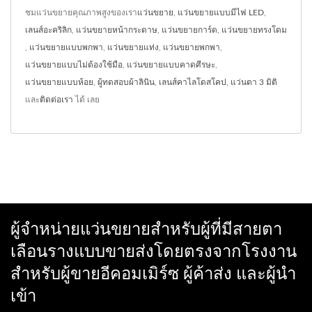
ชมแว่นขยายคุณภาพสูงของเรา
แว่นขยาย
,
แว่นขยายแบบมีไฟ LED
,
เลนส์อะคริลิก
,
แว่นขยายหน้ากระดาษ
,
แว่นขยายการ์ด
,
แว่นขยายทรงโดม
,
แว่นขยายแบบพกพา
,
แว่นขยายแท่ง
,
แว่นขยายพกพา
,
แว่นขยายแบบไม่ต้องใช้มือ
,
แว่นขยายแบบคาดศีรษะ
,
แว่นขยายแบบห้อย
,
ผู้ทดสอบผ้าลินิน
,
เลนส์คาไลโดสโคป
,
แว่นตา 3 มิติ
และ
ติดต่อเรา
ได้ เลย
ผู้จำหน่ายแว่นขยายสำหรับผู้ที่มีสายตา
เลือนรางแบบขายส่งโดยตรงจากโรงงาน
สำหรับผู้ขายอีคอมเมิร์ซ ผู้ค้าส่ง และผู้นำ
เข้า