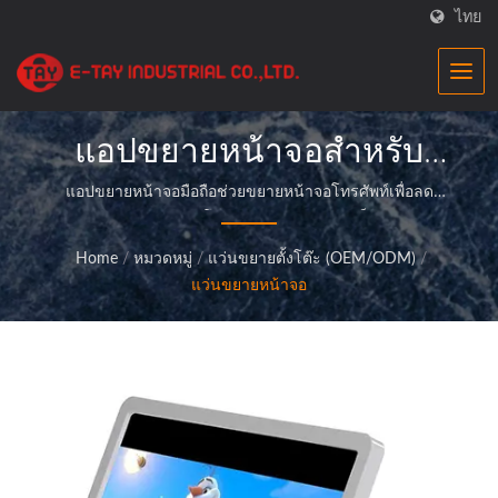
ไทย
แอปขยายหน้าจอสำหรับ
สมาร์ทโฟน| แว่นขยายเชิง
แอปขยายหน้าจอมือถือช่วยขยายหน้าจอโทรศัพท์เพื่อลด
อาการปวดตา|E-Tayโรงงานผลิตแว่นขยายเป็นผู้ผลิตมือ
แสงความแม่นยำสูงสำหรับ
อาชีพที่นำเสนอผลิตภัณฑ์แว่นขยายคุณภาพเยี่ยม และให้
Home
/
หมวดหมู่
/
แว่นขยายตั้งโต๊ะ (OEM/ODM)
/
บริการที่สมบูรณ์แบบแก่ลูกค้าของเรา
ธุรกิจ |E-Tay
แว่นขยายหน้าจอ