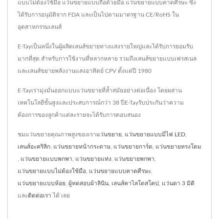
แบบไม่ต้องใช้มือ แว่นขยายแบบถือด้วยมือ แว่นขยายแบบคาดศีรษะ ซึ่ง
ได้รับการอนุมัติจาก FDA และเป็นไปตามมาตรฐาน CE/RoHS ใน
อุตสาหกรรมเลนส์
E-Tayเป็นหนึ่งในผู้ผลิตเลนส์ขยายทางแสงรายใหญ่และได้รับการยอมรับ
มากที่สุด สำหรับการใช้งานที่หลากหลาย รวมถึงเลนส์ขยายแบบเฟรสเนล
และเลนส์ขยายพลังงานแสงอาทิตย์ CPV ตั้งแต่ปี 1980
E-Tayเรามุ่งมั่นออกแบบแว่นขยายที่ล้ำสมัยอย่างต่อเนื่อง โดยผสาน
เทคโนโลยีขั้นสูงและประสบการณ์กว่า 38 ปีE-Tayรับประกันว่าความ
ต้องการของลูกค้าแต่ละรายจะได้รับการตอบสนอง
ชมแว่นขยายคุณภาพสูงของเรา
แว่นขยาย
,
แว่นขยายแบบมีไฟ LED
,
เลนส์อะคริลิก
,
แว่นขยายหน้ากระดาษ
,
แว่นขยายการ์ด
,
แว่นขยายทรงโดม
,
แว่นขยายแบบพกพา
,
แว่นขยายแท่ง
,
แว่นขยายพกพา
,
แว่นขยายแบบไม่ต้องใช้มือ
,
แว่นขยายแบบคาดศีรษะ
,
แว่นขยายแบบห้อย
,
ผู้ทดสอบผ้าลินิน
,
เลนส์คาไลโดสโคป
,
แว่นตา 3 มิติ
และ
ติดต่อเรา
ได้ เลย