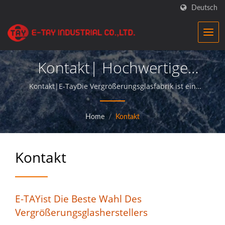
Deutsch
Kontakt| Hochwertige
Industrielupen Aus Taiwan
Kontakt|E-TayDie Vergrößerungsglasfabrik ist ein
professioneller Hersteller, der
– FDA-Zugelassen |E-Tay
Vergrößerungsglasprodukte von höchster Qualität
Home
/
Kontakt
anbietet und seinen Kunden einen perfekten Service
bietet.
Kontakt
E-TAYist Die Beste Wahl Des
Vergrößerungsglasherstellers