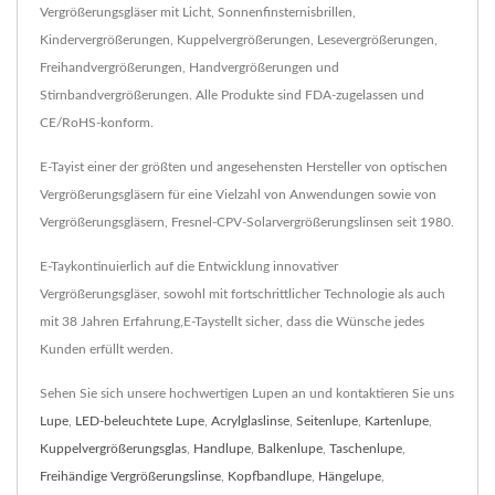
Vergrößerungsgläser mit Licht, Sonnenfinsternisbrillen,
Kindervergrößerungen, Kuppelvergrößerungen, Lesevergrößerungen,
Freihandvergrößerungen, Handvergrößerungen und
Stirnbandvergrößerungen. Alle Produkte sind FDA-zugelassen und
CE/RoHS-konform.
E-Tayist einer der größten und angesehensten Hersteller von optischen
Vergrößerungsgläsern für eine Vielzahl von Anwendungen sowie von
Vergrößerungsgläsern, Fresnel-CPV-Solarvergrößerungslinsen seit 1980.
E-Taykontinuierlich auf die Entwicklung innovativer
Vergrößerungsgläser, sowohl mit fortschrittlicher Technologie als auch
mit 38 Jahren Erfahrung,E-Taystellt sicher, dass die Wünsche jedes
Kunden erfüllt werden.
Sehen Sie sich unsere hochwertigen Lupen an und kontaktieren Sie uns
Lupe
,
LED-beleuchtete Lupe
,
Acrylglaslinse
,
Seitenlupe
,
Kartenlupe
,
Kuppelvergrößerungsglas
,
Handlupe
,
Balkenlupe
,
Taschenlupe
,
Freihändige Vergrößerungslinse
,
Kopfbandlupe
,
Hängelupe
,