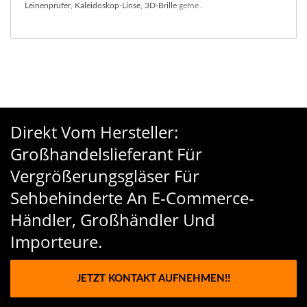
Leinenprüfer
,
Kaleidoskop-Linse
,
3D-Brille
gerne .
Direkt Vom Hersteller:
Großhandelslieferant Für
Vergrößerungsgläser Für
Sehbehinderte An E-Commerce-
Händler, Großhändler Und
Importeure.
JETZT KONTAKT AUFNEHMEN!!