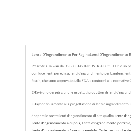
Lente D'ingrandimento Per PaginaLenti D'ingrandimento Re
Presente a Taiwan dal 1980,E-TAY INDUSTRIAL CO., LTD.è un prod
con luce, lenti per eclissi, lenti d'ingrandimento per bambini, len
fascia, che sono approvate dalla FDA e conformi alle normative 
E-Tayè uno dei più grandi e rispettati produttori di lenti d'ingra
E-Taycontinuamente alla progettazione di lenti d'ingrandimento i
Scoprite le nostre lenti d'ingrandimento di alta qualità
Lente d'i
Lente d'ingrandimento a cupola
,
Lente d'ingrandimento portatile
Lente d'ingrandimento a forma di ciondolo
,
Tester per lino
,
Lente