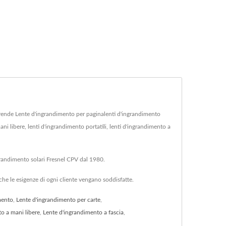
rende Lente d'ingrandimento per paginalenti d'ingrandimento
ni libere, lenti d'ingrandimento portatili, lenti d'ingrandimento a
ngrandimento solari Fresnel CPV dal 1980.
he le esigenze di ogni cliente vengano soddisfatte.
mento
,
Lente d'ingrandimento per carte
,
o a mani libere
,
Lente d'ingrandimento a fascia
,