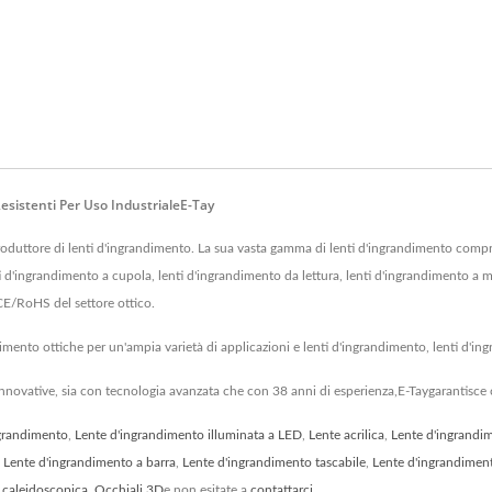
sistenti Per Uso IndustrialeE-Tay
uttore di lenti d'ingrandimento. La sua vasta gamma di lenti d'ingrandimento comp
ti d'ingrandimento a cupola, lenti d'ingrandimento da lettura, lenti d'ingrandimento a ma
CE/RoHS del settore ottico.
ndimento ottiche per un'ampia varietà di applicazioni e lenti d'ingrandimento, lenti d'i
nnovative, sia con tecnologia avanzata che con 38 anni di esperienza,E-Taygarantisce c
ngrandimento
,
Lente d'ingrandimento illuminata a LED
,
Lente acrilica
,
Lente d'ingrandi
,
Lente d'ingrandimento a barra
,
Lente d'ingrandimento tascabile
,
Lente d'ingrandiment
 caleidoscopica
,
Occhiali 3D
e non esitate a
contattarci
.