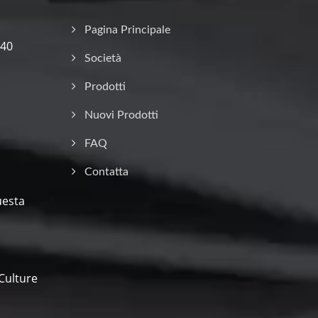
Pagina Principale
 40
Società
Prodotti
Nuovi Prodotti
FAQ
Contatta
uesta
Culture