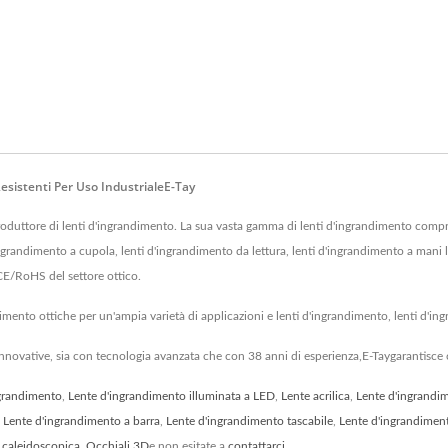
sistenti Per Uso IndustrialeE-Tay
uttore di lenti d'ingrandimento. La sua vasta gamma di lenti d'ingrandimento compr
'ingrandimento a cupola, lenti d'ingrandimento da lettura, lenti d'ingrandimento a mani l
CE/RoHS del settore ottico.
ndimento ottiche per un'ampia varietà di applicazioni e lenti d'ingrandimento, lenti d'i
nnovative, sia con tecnologia avanzata che con 38 anni di esperienza,E-Taygarantisce c
ngrandimento
,
Lente d'ingrandimento illuminata a LED
,
Lente acrilica
,
Lente d'ingrandi
,
Lente d'ingrandimento a barra
,
Lente d'ingrandimento tascabile
,
Lente d'ingrandiment
 caleidoscopica
,
Occhiali 3D
e non esitate a
contattarci
.