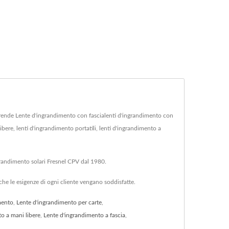
ende Lente d'ingrandimento con fascialenti d'ingrandimento con
ibere, lenti d'ingrandimento portatili, lenti d'ingrandimento a
ngrandimento solari Fresnel CPV dal 1980.
he le esigenze di ogni cliente vengano soddisfatte.
mento
,
Lente d'ingrandimento per carte
,
o a mani libere
,
Lente d'ingrandimento a fascia
,