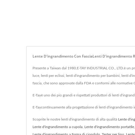
Lente D'ingrandimento Con FasciaLenti D'ingrandimento Re
Presente a Taiwan dal 1980,E-TAY INDUSTRIAL CO., LTD.è un prod
luce, lenti per eclissi, lenti d'ingrandimento per bambini, lenti d
fascia, che sono approvate dalla FDA e conformi alle normative 
E-Tayè uno dei più grandi e rispettati produttori di lenti d'ingra
E-Taycontinuamente alla progettazione di lenti d'ingrandimento i
Scoprite le nostre lenti d'ingrandimento di alta qualità
Lente d'i
Lente d'ingrandimento a cupola
,
Lente d'ingrandimento portatile
Lente d'ingrandimento a forma di ciondolo
,
Tester per lino
,
Lente