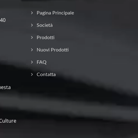
Pagina Principale
 40
Società
Prodotti
Nuovi Prodotti
FAQ
Contatta
uesta
Culture